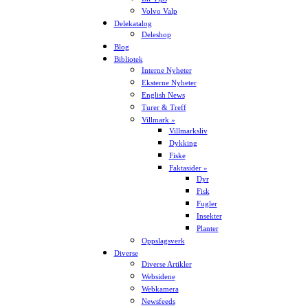
Volvo Valp
Delekatalog
Deleshop
Blog
Bibliotek
Interne Nyheter
Eksterne Nyheter
English News
Turer & Treff
Villmark »
Villmarksliv
Dykking
Fiske
Faktasider »
Dyr
Fisk
Fugler
Insekter
Planter
Oppslagsverk
Diverse
Diverse Artikler
Websidene
Webkamera
Newsfeeds