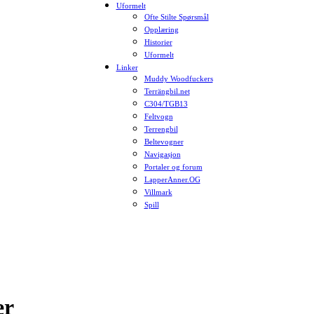
Uformelt
Ofte Stilte Spørsmål
Opplæring
Historier
Uformelt
Linker
Muddy Woodfuckers
Terrängbil.net
C304/TGB13
Feltvogn
Terrengbil
Beltevogner
Navigasjon
Portaler og forum
LapperAnner.OG
Villmark
Spill
er