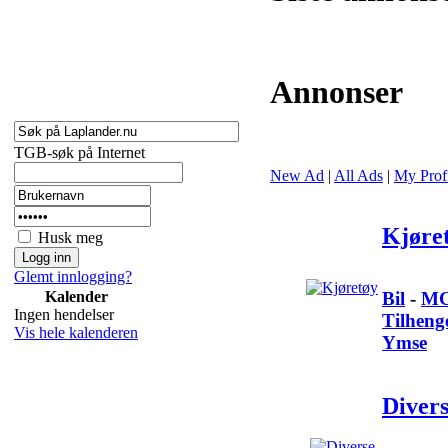
Annonser
TGB-søk på Internet
New Ad
|
All Ads
|
My Prof
Kjøre
Husk meg
Glemt innlogging?
Kalender
Bil
-
M
Ingen hendelser
Tilheng
Vis hele kalenderen
Ymse
Diver