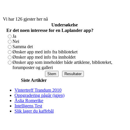
Vi har 126 gjester her nå
Undersøkelse
Er det noen interesse for en Laplander app?
Ja
Nei
Samma det
Ønsker app med info fra biblioteket
Ønsker app med info fra innholdet
Ønsker app som inneholder både artiklene, biblioteket,
forumposter og galleri
Siste Artikler
Vintertreff Trandum 2010
Oppgradering pågår (igjen)
Åslia Romerike
Intelligens Test
Slik lager du kaffebål