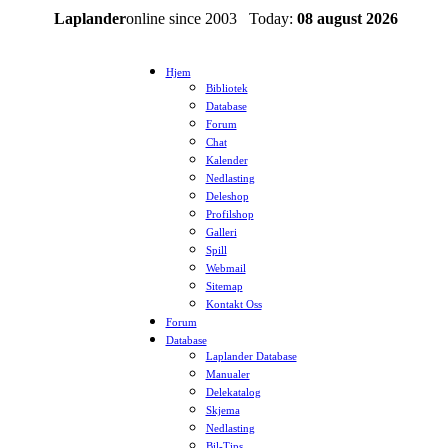
Laplander
online since 2003 Today:
08 august 2026
Hjem
Bibliotek
Database
Forum
Chat
Kalender
Nedlasting
Deleshop
Profilshop
Galleri
Spill
Webmail
Sitemap
Kontakt Oss
Forum
Database
Laplander Database
Manualer
Delekatalog
Skjema
Nedlasting
Bil-Tips