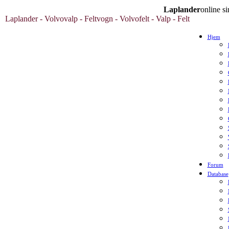
Laplander
online 
Laplander - Volvovalp - Feltvogn - Volvofelt - Valp - Felt
Hjem
Forum
Database