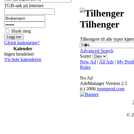
TGB-søk på Internet
Tilhenger
Husk meg
Tilhengere til alle typer kjør
Glemt innlogging?
Kalender
Advanced Search
Ingen hendelser
Sorter
Vis hele kalenderen
New Ad
|
All Ads
|
My Profi
Rules
No Ad
AdsManager Version 2.5
(c) 2006
joomprod.com
© 2