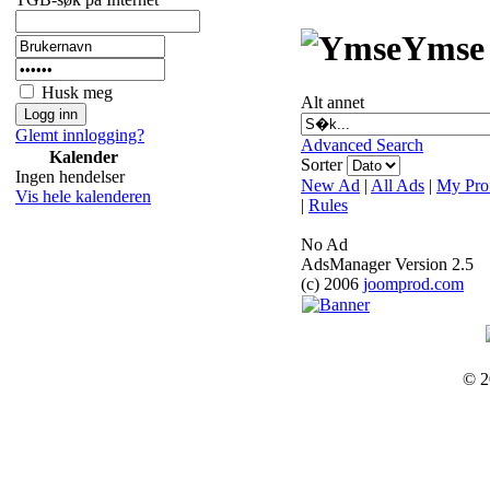
Ymse
Husk meg
Alt annet
Glemt innlogging?
Advanced Search
Kalender
Sorter
Ingen hendelser
New Ad
|
All Ads
|
My Prof
Vis hele kalenderen
|
Rules
No Ad
AdsManager Version 2.5
(c) 2006
joomprod.com
© 2