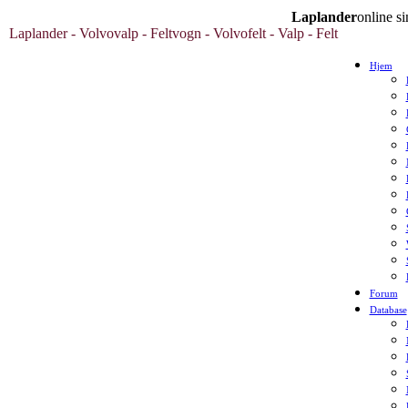
Laplander
online 
Laplander - Volvovalp - Feltvogn - Volvofelt - Valp - Felt
Hjem
Forum
Database