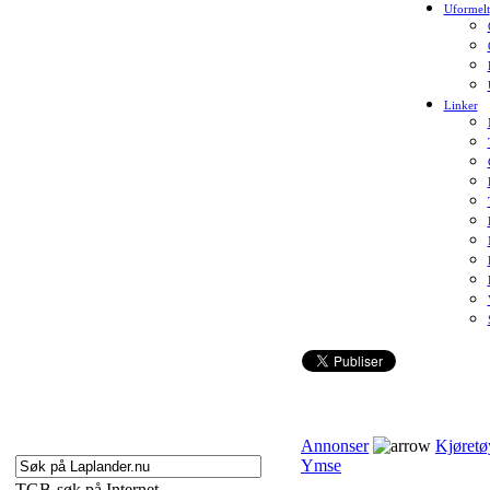
Uformelt
Linker
Annonser
Kjøretø
Ymse
TGB-søk på Internet