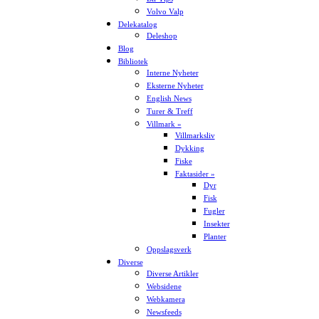
Volvo Valp
Delekatalog
Deleshop
Blog
Bibliotek
Interne Nyheter
Eksterne Nyheter
English News
Turer & Treff
Villmark »
Villmarksliv
Dykking
Fiske
Faktasider »
Dyr
Fisk
Fugler
Insekter
Planter
Oppslagsverk
Diverse
Diverse Artikler
Websidene
Webkamera
Newsfeeds