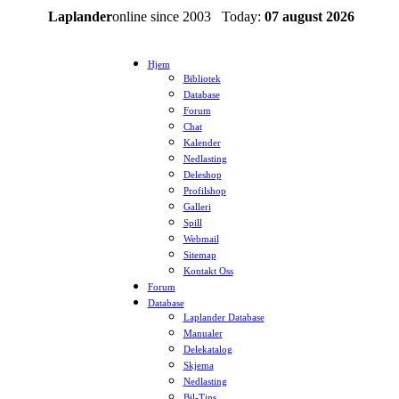
Laplander
online since 2003 Today:
07 august 2026
Hjem
Bibliotek
Database
Forum
Chat
Kalender
Nedlasting
Deleshop
Profilshop
Galleri
Spill
Webmail
Sitemap
Kontakt Oss
Forum
Database
Laplander Database
Manualer
Delekatalog
Skjema
Nedlasting
Bil-Tips