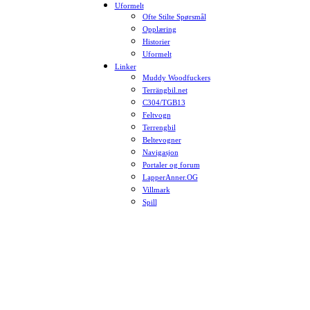
Uformelt
Ofte Stilte Spørsmål
Opplæring
Historier
Uformelt
Linker
Muddy Woodfuckers
Terrängbil.net
C304/TGB13
Feltvogn
Terrengbil
Beltevogner
Navigasjon
Portaler og forum
LapperAnner.OG
Villmark
Spill