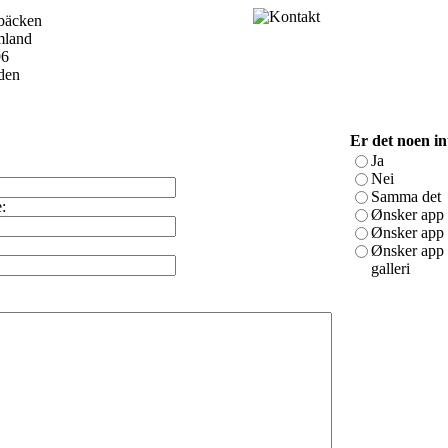
bäcken
land
96
den
Er det noen in
Ja
Nei
Samma det
:
Ønsker app m
Ønsker app 
Ønsker app s
galleri