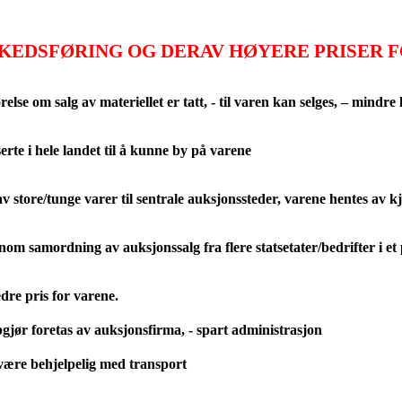
KEDSFØRING OG DERAV HØYERE PRISER F
relse om salg av materiellet er tatt, - til varen kan selges, – mindre
erte i hele landet til å kunne by på varene
v store/tunge varer til sentrale auksjonssteder, varene hentes av k
nom samordning av auksjonssalg fra flere statsetater/bedrifter i et 
edre pris for varene.
jør foretas av auksjonsfirma, - spart administrasjon
ære behjelpelig med transport