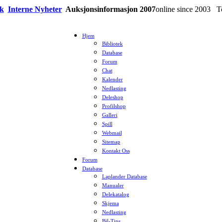
ek
Interne Nyheter
Auksjonsinformasjon 2007
online since 2003 
Hjem
Bibliotek
Database
Forum
Chat
Kalender
Nedlasting
Deleshop
Profilshop
Galleri
Spill
Webmail
Sitemap
Kontakt Oss
Forum
Database
Laplander Database
Manualer
Delekatalog
Skjema
Nedlasting
Bil-Tips