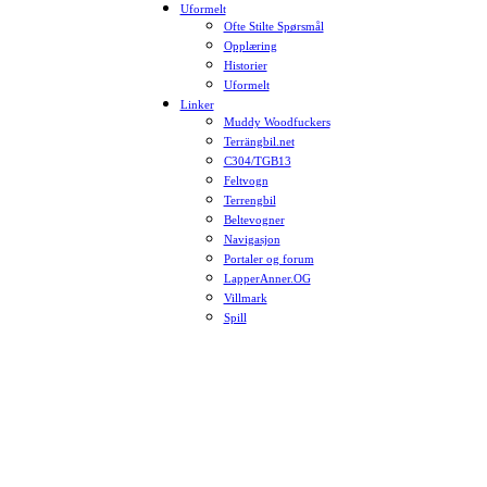
Uformelt
Ofte Stilte Spørsmål
Opplæring
Historier
Uformelt
Linker
Muddy Woodfuckers
Terrängbil.net
C304/TGB13
Feltvogn
Terrengbil
Beltevogner
Navigasjon
Portaler og forum
LapperAnner.OG
Villmark
Spill