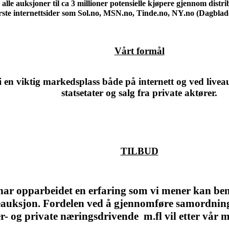
alle auksjoner til ca 3 millioner potensielle kjøpere gjennom distr
rste internettsider som Sol.no, MSN.no, Tinde.no, NY.no (Dagblad
Vårt formål
i en viktig markedsplass både på internett og ved liveau
statsetater og salg fra private aktører.
TILBUD
ar opparbeidet en erfaring som vi mener kan beny
eauksjon. Fordelen ved å gjennomføre samordning 
 og private næringsdrivende m.fl vil etter vår m