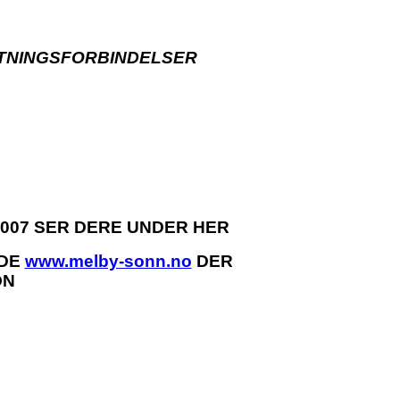
ETNINGSFORBINDELSER
007 SER DERE UNDER HER
IDE
www.melby-sonn.no
DER
ON