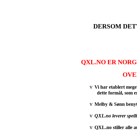
DERSOM DETT
QXL.NO
ER NORG
OV
v
Vi har etablert meg
dette formål, som e
v
Melby & Sønn benytt
v
QXL.no leverer speil
v
QXL.no stiller alle 