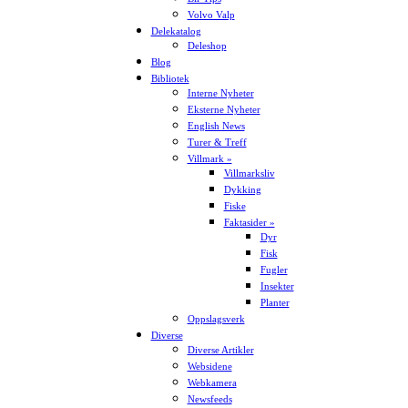
Volvo Valp
Delekatalog
Deleshop
Blog
Bibliotek
Interne Nyheter
Eksterne Nyheter
English News
Turer & Treff
Villmark »
Villmarksliv
Dykking
Fiske
Faktasider »
Dyr
Fisk
Fugler
Insekter
Planter
Oppslagsverk
Diverse
Diverse Artikler
Websidene
Webkamera
Newsfeeds