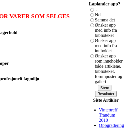
Laplander app?
Ja
Nei
OR VARER SOM SELGES
Samma det
Ønsker app
med info fra
 lagerhold
biblioteket
Ønsker app
med info fra
innholdet
Ønsker app
som inneholder
jøper
både artiklene,
biblioteket,
forumposter og
profesjonelt fagmiljø
galleri
Siste Artikler
Vintertreff
Trandum
2010
Oppgradering