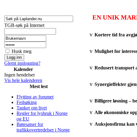
EN UNIK MAR
TGB-søk på Internet
v
Kortere tid fra avgjø
v
Husk meg
Mulighet for interess
Glemt innlogging?
v
Redusert transport a
Kalender
Ingen hendelser
Vis hele kalenderen
v
Synergieffekter gjen
Mest lest
Flytting av forumet
v
Billigere løsning – b
Feilsøking
Tanker om livet
v
Alle økonomiske oppg
Regler for lysbruk i Norge
og EU
v
Auksjonsfirma kan v
Bøtesatser for
trafikkovertredelser i Norge