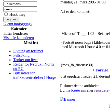
mandag 21. mars 2005 01:00
Nå er den kommet!
Husk meg
Glemt innlogging?
Kalender
Ingen hendelser
Microsoft Trapp 1.02 - Beta-rel
Vis hele kalenderen
(Fortsatt noen bugs i kildekode
Mest lest
med Microsoft House 4.0 er ikk
Flytting av forumet
Feilsøking
Tanker om livet
Regler for lysbruk i Norge
{mos_fb_discuss:30}
og EU
< Forrige
Bøtesatser for
Sist oppdatert fredag 21. dese
trafikkovertredelser i Norge
Diskuter denne artikkelen
Du må
logge inn
eller
registrere