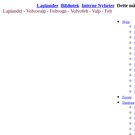
Laplander
Bibliotek
Interne Nyheter
Dette måt
Laplander - Volvovalp - Feltvogn - Volvofelt - Valp - Felt
Hjem
Forum
Database