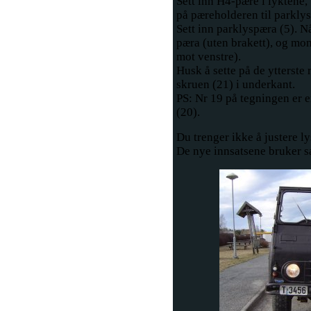
Sett inn H4-pære i lyktene,
på pæreholderen til parklys
Sett inn parklyspæra (5). N
pæra (uten brakett), og mon
mot venstre).
Husk å sette på de ytterste 
skruen (21) i underkant.
PS: Nr 19 på tegningen er e
(20).
Du trenger ikke å justere ly
De nye innsatsene bruker s