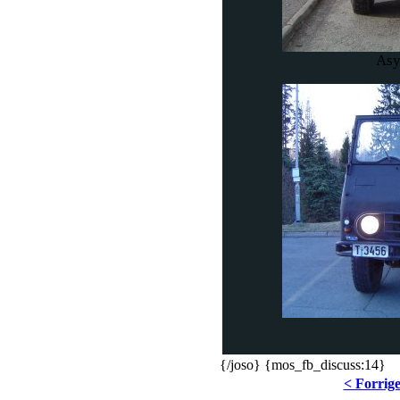
Asy
{/joso} {mos_fb_discuss:14}
< Forrig