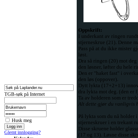
Oppskrift:
I underkant av ringen rundt 
stjerneskrue (21). Denne må
Pass på at du ikke mister g
løst.
Dra så ringen (20) mot deg 
den løsner, løfter du hele 
Den er "haket fast" i overka
den løs (oppover).
Dytt lykta (17+2+13) innov
dra lykta mot deg. (den er f
TGB-søk på Internet
Ta av holderen som er tredd
Alt dette gjør du vanligvis 
På lykta som du nå holder i 
Husk meg
stjerneskruer i en trekant r
Disse skruene holder glasse
Glemt innlogging?
(17 og 13). Løsne disse skr