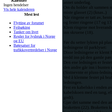
Kalender
annet underlag.
Ingen hendelser
Om du holder alt sammen m
Vis hele kalenderen
miste glasset (2) (knas..)
Mest lest
Når ringene er tatt av, hent
og fester ringene (17 og 13)
Flytting av forumet
Klem ringene mot hverandre
Feilsøking
Tanker om livet
inn skruene (18).
Regler for lysbruk i Norge
og EU
Før du setter lykten på pla
Bøtesatser for
ledningene til parklyset:
trafikkovertredelser i Norge
Disse ledningene er klemt fa
tredd inn på den gamle pæra
Den ene ledningen er festet 
den andre går inn i bunten
(Sistnevnte er pluss-lednin
Ved å klemme festet på brak
ledningen.
Fest en kabelsko i enden av
kabelskoen med en tang, elle
godt).
Gjør det samme med den and
braketten (22). Braketten k