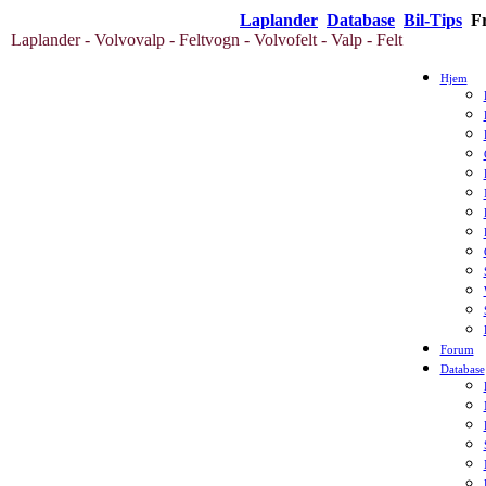
Laplander
Database
Bil-Tips
Fr
Laplander - Volvovalp - Feltvogn - Volvofelt - Valp - Felt
Hjem
Forum
Database