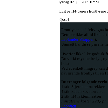
lørdag 02. juli 2005 02:24
Lyst på H4-pærer i frontlysene 
{joso}
Frontlysene på feltvogna b
Dette er ikke alltid like lett
Laplander Shoppen
).
Uansett har disse pærene my
Hvorfor ikke like godt skif
Du vil få
mye
bedre lys, og
helst.
Ved et enkelt inngrep kan du
nåværende frontlys til en H
Du trenger følgende verktø
1 stk. Stjerne-skrutrekker
4 stk. kabelsko, størrelse 
2 stk. H4 lykteinnsatser
Innsatsene koster 298,- pr. 
Shoppen