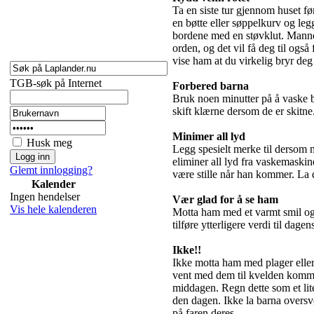
Ta en siste tur gjennom huset f
en bøtte eller søppelkurv og le
bordene med en støvklut. Mannen 
orden, og det vil få deg til ogs
vise ham at du virkelig bryr d
TGB-søk på Internet
Forbered barna
Bruk noen minutter på å vaske b
skift klærne dersom de er skitne.
Minimer all lyd
Husk meg
Legg spesielt merke til dersom
eliminer all lyd fra vaskemaskin
Glemt innlogging?
være stille når han kommer. La de
Kalender
Ingen hendelser
Vær glad for å se ham
Vis hele kalenderen
Motta ham med et varmt smil og 
tilføre ytterligere verdi til dag
Ikke!!
Ikke motta ham med plager elle
vent med dem til kvelden komme
middagen. Regn dette som et lit
den dagen. Ikke la barna overs
på faren deres.