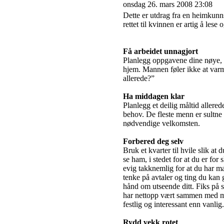
onsdag 26. mars 2008 23:08
Dette er utdrag fra en heimkunn
rettet til kvinnen er artig å lese
Få arbeidet unnagjort
Planlegg oppgavene dine nøye, 
hjem. Mannen føler ikke at var
allerede?”
Ha middagen klar
Planlegg et deilig måltid allere
behov. De fleste menn er sultn
nødvendige velkomsten.
Forbered deg selv
Bruk et kvarter til hvile slik a
se ham, i stedet for at du er for
evig takknemlig for at du har 
tenke på avtaler og ting du kan 
hånd om utseende ditt. Fiks på s
har nettopp vært sammen med man
festlig og interessant enn vanli
Rydd vekk rotet