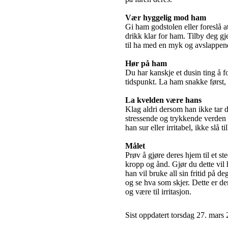
Vær hyggelig mod ham
Gi ham godstolen eller foreslå a
drikk klar for ham. Tilby deg gj
til ha med en myk og avslappen
Hør på ham
Du har kanskje et dusin ting å 
tidspunkt. La ham snakke først, 
La kvelden være hans
Klag aldri dersom han ikke tar de
stressende og trykkende verden
han sur eller irritabel, ikke slå 
Målet
Prøv å gjøre deres hjem til et s
kropp og ånd. Gjør du dette vi
han vil bruke all sin fritid på d
og se hva som skjer. Dette er de
og være til irritasjon.
Sist oppdatert torsdag 27. mars