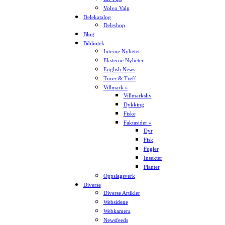
Volvo Valp
Delekatalog
Deleshop
Blog
Bibliotek
Interne Nyheter
Eksterne Nyheter
English News
Turer & Treff
Villmark »
Villmarksliv
Dykking
Fiske
Faktasider »
Dyr
Fisk
Fugler
Insekter
Planter
Oppslagsverk
Diverse
Diverse Artikler
Websidene
Webkamera
Newsfeeds