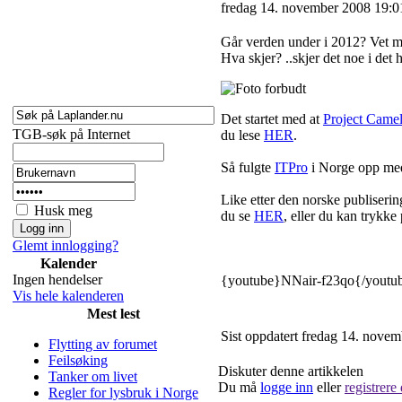
fredag 14. november 2008 19:0
Går verden under i 2012? Vet my
Hva skjer? ..skjer det noe i det h
Det startet med at
Project Camel
TGB-søk på Internet
du lese
HER
.
Så fulgte
ITPro
i Norge opp med
Like etter den norske publiser
Husk meg
du se
HER
, eller du kan trykke 
Glemt innlogging?
Kalender
Ingen hendelser
{youtube}NNair-f23qo{/youtu
Vis hele kalenderen
Mest lest
Sist oppdatert fredag 14. nove
Flytting av forumet
Feilsøking
Diskuter denne artikkelen
Tanker om livet
Du må
logge inn
eller
registrere
Regler for lysbruk i Norge