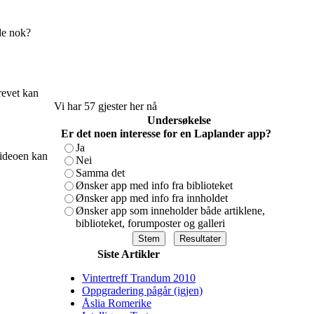
de nok?
Brevet kan
Vi har 57 gjester her nå
Undersøkelse
Er det noen interesse for en Laplander app?
Ja
Videoen kan
Nei
Samma det
Ønsker app med info fra biblioteket
Ønsker app med info fra innholdet
Ønsker app som inneholder både artiklene,
biblioteket, forumposter og galleri
Siste Artikler
Vintertreff Trandum 2010
Oppgradering pågår (igjen)
Åslia Romerike