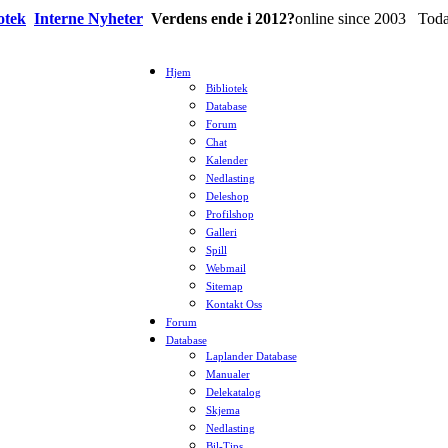
otek
Interne Nyheter
Verdens ende i 2012?
online since 2003 Tod
Hjem
Bibliotek
Database
Forum
Chat
Kalender
Nedlasting
Deleshop
Profilshop
Galleri
Spill
Webmail
Sitemap
Kontakt Oss
Forum
Database
Laplander Database
Manualer
Delekatalog
Skjema
Nedlasting
Bil-Tips