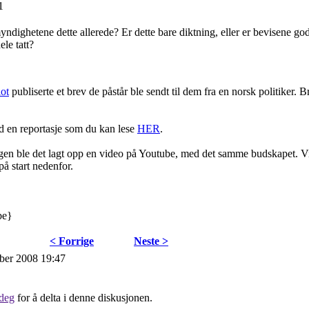
1
ndighetene dette allerede? Er dette bare diktning, eller er bevisene go
ele tatt?
ot
publiserte et brev de påstår ble sendt til dem fra en norsk politiker. 
 en reportasje som du kan lese
HER
.
ingen ble det lagt opp en video på Youtube, med det samme budskapet. 
på start nedenfor.
be}
< Forrige
Neste >
mber 2008 19:47
 deg
for å delta i denne diskusjonen.