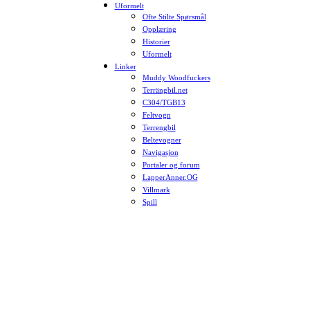
Uformelt
Ofte Stilte Spørsmål
Opplæring
Historier
Uformelt
Linker
Muddy Woodfuckers
Terrängbil.net
C304/TGB13
Feltvogn
Terrengbil
Beltevogner
Navigasjon
Portaler og forum
LapperAnner.OG
Villmark
Spill