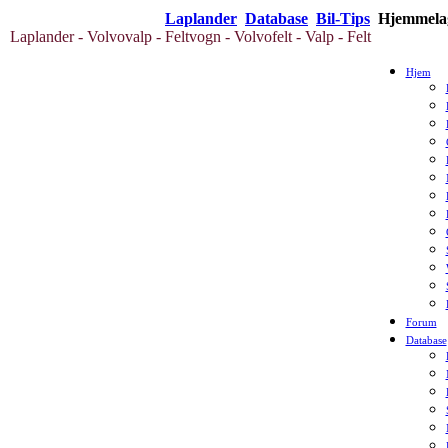
Laplander
Database
Bil-Tips
Hjemmelag
Laplander - Volvovalp - Feltvogn - Volvofelt - Valp - Felt
Hjem
Forum
Database