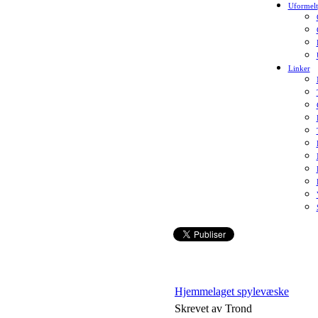
Uformelt
Linker
Hjemmelaget spylevæske
Skrevet av Trond