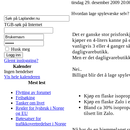
tirsdag 29. desember 2009 20:0
Hvordan lage spylevæske selv?
TGB-søk på Internet
Det er ganske stor prisfors
kjøper en 4-liters kanne på 
vanligvis 3 eller 4 ganger s
Husk meg
dagligvarebutikk.
Men er det dagligvarebutikke
Glemt innlogging?
Kalender
Nei..
Ingen hendelser
Billigst blir det å lage spyl
Vis hele kalenderen
Mest lest
Flytting av forumet
Kjøp en flaske isoprop
Feilsøking
Kjøp en flaske Zalo i 
Tanker om livet
Bland ca 30% isoprop
Regler for lysbruk i Norge
tilsett litt Zalo.
og EU
Bøtesatser for
trafikkovertredelser i Norge
Nå har du en hjemmelaget s