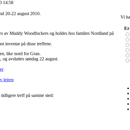
0 14:58
nd 20-22 august 2010.
Vi ha
Er
res av Muddy Woodfuckers og holdes hos familen Nordland på
st inventar på disse treffene.
n, like nord for Gran.
t, og avsluttes søndag 22 august.
er
v leiren
 tidligere treff på samme sted: