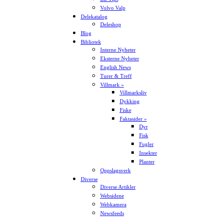
Volvo Valp
Delekatalog
Deleshop
Blog
Bibliotek
Interne Nyheter
Eksterne Nyheter
English News
Turer & Treff
Villmark »
Villmarksliv
Dykking
Fiske
Faktasider »
Dyr
Fisk
Fugler
Insekter
Planter
Oppslagsverk
Diverse
Diverse Artikler
Websidene
Webkamera
Newsfeeds