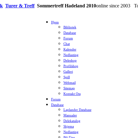
ek
Turer & Treff
Sommertreff Hadeland 2010
online since 2003 T
Hjem
Bibliotek
Database
Forum
Chat
Kalender
Nedlasting
Deleshop
Profilshop
Galleri
Spill
Webmail
Sitemap
Kontakt Oss
Forum
Database
Laplander Database
Manualer
Delekatalog
Skjema
Nedlasting
Bil-Tips