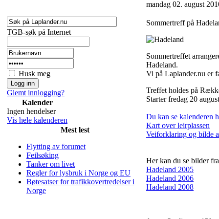
mandag 02. august 201
Sommertreff på Hadela
TGB-søk på Internet
Sommertreffet arrange
Hadeland.
Husk meg
Vi på Laplander.nu er fa
Treffet holdes på Række
Glemt innlogging?
Starter fredag 20 augus
Kalender
Ingen hendelser
Du kan se kalenderen h
Vis hele kalenderen
Kart over leirplassen
Mest lest
Veiforklaring og bilde a
Flytting av forumet
Feilsøking
Her kan du se bilder fra
Tanker om livet
Hadeland 2005
Regler for lysbruk i Norge og EU
Hadeland 2006
Bøtesatser for trafikkovertredelser i
Hadeland 2008
Norge