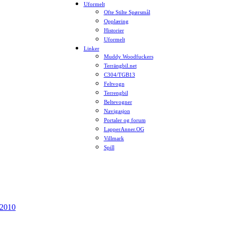
Uformelt
Ofte Stilte Spørsmål
Opplæring
Historier
Uformelt
Linker
Muddy Woodfuckers
Terrängbil.net
C304/TGB13
Feltvogn
Terrengbil
Beltevogner
Navigasjon
Portaler og forum
LapperAnner.OG
Villmark
Spill
 2010