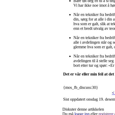
Bare føl deg fri til å si t
Vi har ikke noe imot å høre
Når en tekniker fra bedri
din, sørg for at alle i di
hva som er galt, slik at t
enn et bredt utvalg av teo
Når en tekniker fra bedrif
alle i avdelingen står og 
glemme hva som er galt, og
Når en tekniker fra bedrif
avdelingen til å stelle s
bort etter tur og spør: «Er
Det er vår eller min feil at de
{mos_fb_discuss:30}
<
Sist oppdatert onsdag 19. dese
Diskuter denne artikkelen
Du må
logge inn
eller
registrere