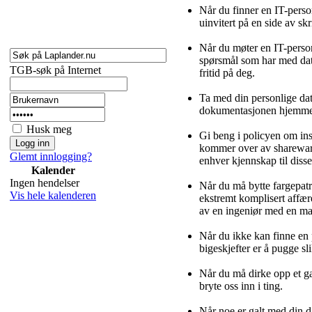
Når du finner en IT-person
uinvitert på en side av sk
Når du møter en IT-person
spørsmål som har med data
TGB-søk på Internet
fritid på deg.
Ta med din personlige dat
dokumentasjonen hjemme. V
Husk meg
Gi beng i policyen om ins
kommer over av shareware
Glemt innlogging?
enhver kjennskap til dis
Kalender
Ingen hendelser
Når du må bytte fargepatro
Vis hele kalenderen
ekstremt komplisert affær
av en ingeniør med en ma
Når du ikke kan finne en 
bigeskjefter er å pugge sl
Når du må dirke opp et ga
bryte oss inn i ting.
Når noe er galt med din d