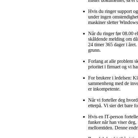
mister dokumenter, så er 
Hvis du ringer support og
under ingen omstendighete
maskiner sletter Windows
Når du ringer før 08.00 el
skåldende melding om dårli
24 timer 365 dager i året. 
grunn.
Forlang at alle problem ska
prioritet i firmaet og vi ha
For brukere i ledelsen: K
sammenheng med de invest
er inkompetente.
Når vi forteller deg hvord
etterpå. Vi sier det bare 
Hvis en IT-person forteller
funker når han viser deg, 
mellomtiden. Denne endrin