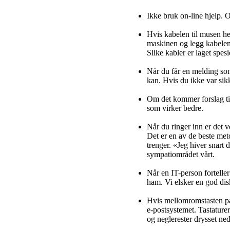
Ikke bruk on-line hjelp. O
Hvis kabelen til musen hel
maskinen og legg kabelen
Slike kabler er laget spes
Når du får en melding som
kan. Hvis du ikke var sikk
Om det kommer forslag ti
som virker bedre.
Når du ringer inn er det ve
Det er en av de beste met
trenger. «Jeg hiver snart d
sympatiområdet vårt.
Når en IT-person fortelle
ham. Vi elsker en god dis
Hvis mellomromstasten på 
e-postsystemet. Tastaturer
og neglerester drysset ne