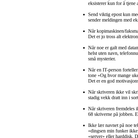
eksisterer kun for å tjene 
Send viktig epost kun med
sender meldingen med eks
Når kopimaskinen/faksmas
Det er jo tross alt elektro
Når noe er galt med datam
helst uten navn, telefonn
små mysterier.
Når en IT-person forteller
tone «Og hvor mange uker
Det er en god motivasjons
Når skriveren ikke vil skri
stadig vekk dratt inn i sort
Når skriveren fremdeles ikk
68 skriverne på jobben. E
Ikke lær navnet på noe te
«dingsen min funker ikke»
«server» eller harddisk. 