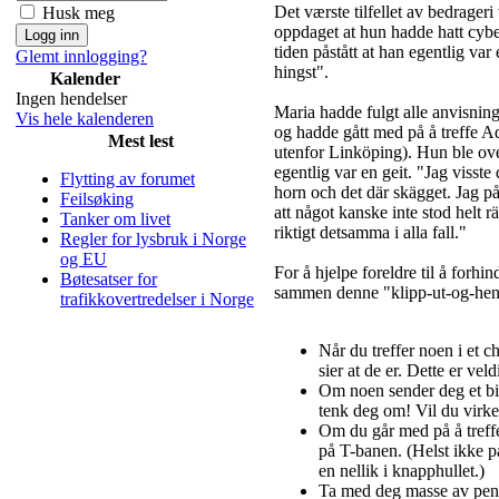
Det værste tilfellet av bedrager
Husk meg
oppdaget at hun hadde hatt cyber
tiden påstått at han egentlig va
Glemt innlogging?
hingst".
Kalender
Ingen hendelser
Maria hadde fulgt alle anvisnin
Vis hele kalenderen
og hadde gått med på å treffe Ado
Mest lest
utenfor Linköping). Hun ble ov
egentlig var en geit. "Jag visste 
Flytting av forumet
horn och det där skägget. Jag på
Feilsøking
att något kanske inte stod helt rä
Tanker om livet
riktigt detsamma i alla fall."
Regler for lysbruk i Norge
og EU
For å hjelpe foreldre til å forhin
Bøtesatser for
sammen denne "klipp-ut-og-hen
trafikkovertredelser i Norge
Når du treffer noen i et c
sier at de er. Dette er veld
Om noen sender deg et bil
tenk deg om! Vil du virke
Om du går med på å treffe
på T-banen. (Helst ikke på
en nellik i knapphullet.)
Ta med deg masse av penger 