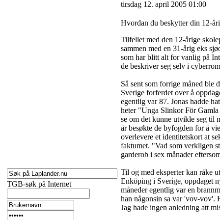
tirsdag 12. april 2005 01:00
Hvordan du beskytter din 12-årin
Tilfellet med den 12-årige skol
sammen med en 31-årig eks sjøoff
som har blitt alt for vanlig på In
de beskriver seg selv i cyberro
Så sent som forrige måned ble d
Sverige forferdet over å oppdag
egentlig var 87. Jonas hadde hat
heter "Unga Slinkor För Gamla S
se om det kunne utvikle seg til
år besøkte de byfogden for å vi
overlevere et identitetskort at
faktumet. "Vad som verkligen st
garderob i sex månader eftersom 
Til og med eksperter kan råke u
Enköping i Sverige, oppdaget nyl
TGB-søk på Internet
måneder egentlig var en brannma
han någonsin sa var 'vov-vov'. 
Jag hade ingen anledning att mi