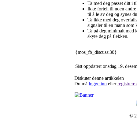
Ta med deg passet ditt i til
Ikke fortell til noen andr
til å le av deg og synes du
Ta ikke med deg overfallsa
signaler til en mann som k
Ta på deg minimalt med k
skyte deg på flekken.
{mos_fb_discuss:30}
Sist oppdatert onsdag 19. dese
Diskuter denne artikkelen
Du må
logge inn
eller
registrere
© 2