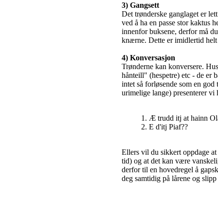
3) Gangsett
Det trønderske ganglaget er let
ved å ha en passe stor kaktus 
innenfor buksene, derfor må du 
knærne. Dette er imidlertid hel
4) Konversasjon
Trønderne kan konversere. Husk
hånteill" (hespetre) etc - de er 
intet så forløsende som en god
urimelige lange) presenterer vi 
1. Æ trudd itj at hainn O
2. E d'itj Piaf??
Ellers vil du sikkert oppdage at
tid) og at det kan være vanskel
derfor til en hovedregel å gapsk
deg samtidig på lårene og slipp e