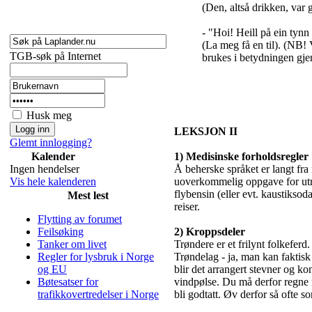
(Den, altså drikken, var 
- "Hoi! Heill på ein tynn 
(La meg få en til). (NB!
TGB-søk på Internet
brukes i betydningen gje
Husk meg
LEKSJON II
Glemt innlogging?
Kalender
1) Medisinske forholdsregler
Ingen hendelser
Å beherske språket er langt fra
Vis hele kalenderen
uoverkommelig oppgave for utr
flybensin (eller evt. kaustiksoda
Mest lest
reiser.
Flytting av forumet
Feilsøking
2) Kroppsdeler
Tanker om livet
Trøndere er et frilynt folkeferd. 
Regler for lysbruk i Norge
Trøndelag - ja, man kan faktisk 
og EU
blir det arrangert stevner og k
Bøtesatser for
vindpølse. Du må derfor regne m
trafikkovertredelser i Norge
bli godtatt. Øv derfor så ofte s