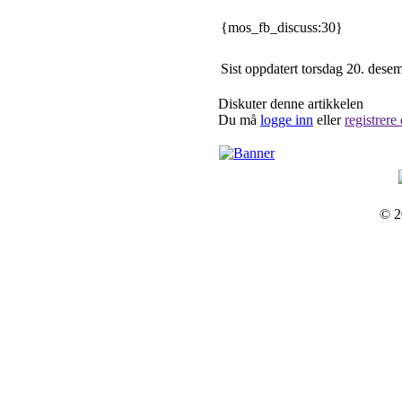
{mos_fb_discuss:30}
Sist oppdatert torsdag 20. des
Diskuter denne artikkelen
Du må
logge inn
eller
registrere
© 2