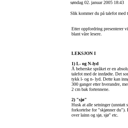
søndag 02. januar 2005 18:43
Slik kommer du på talefot med 
Etter oppfordring presenterer v
blant våre lesere.
LEKSJON I
1) L- og N-lyd
Å beherske språket er en abso
talefot med de innfødte. Det som
tykk l- og n- lyd. Dette kan in
300 ganger etter hverandre, men 
2 cm bak fortennene.
2) "sjø"
Husk at alle setninger (unntatt 
forkortelse for "skjønner du")
over lainn og sjø, sjø" etc.