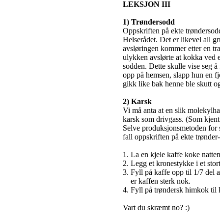
LEKSJON III
1) Trøndersodd
Oppskriften på ekte trøndersod
Helserådet. Det er likevel all 
avsløringen kommer etter en tra
ulykken avslørte at kokka ved e
sodden. Dette skulle vise seg å 
opp på hemsen, slapp hun en fje
gikk like bak henne ble skutt 
2) Karsk
Vi må anta at en slik molekylha
karsk som drivgass. (Som kjent:
Selve produksjonsmetoden for spr
fall oppskriften på ekte trønder
1. La en kjele kaffe koke natten
2. Legg et kronestykke i et stor
3. Fyll på kaffe opp til 1/7 del
er kaffen sterk nok.
4. Fyll på trøndersk himkok til
Vart du skræmt no? :)