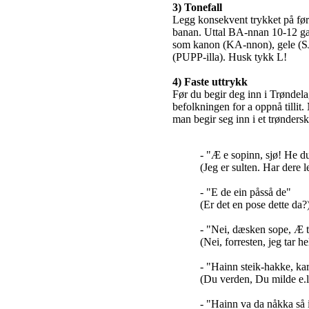
3) Tonefall
Legg konsekvent trykket på først
banan. Uttal BA-nnan 10-12 gang
som kanon (KA-nnon), gele (SJ
(PUPP-illa). Husk tykk L!
4) Faste uttrykk
Før du begir deg inn i Trøndela
befolkningen for a oppnå tillit.
man begir seg inn i et trønders
- "Æ e sopinn, sjø! He 
(Jeg er sulten. Har dere l
- "E de ein påsså de"
(Er det en pose dette da?
- "Nei, dæsken sope, Æ ta
(Nei, forresten, jeg tar he
- "Hainn steik-hakke, ka
(Du verden, Du milde e.l.
- "Hainn va da nåkka så 