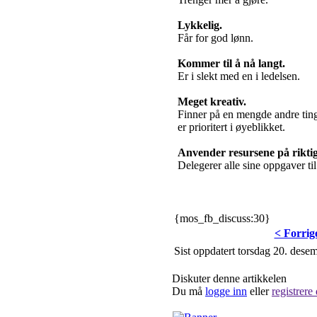
Lykkelig.
Får for god lønn.
Kommer til å nå langt.
Er i slekt med en i ledelsen.
Meget kreativ.
Finner på en mengde andre tin
er prioritert i øyeblikket.
Anvender resursene på riktig
Delegerer alle sine oppgaver til
{mos_fb_discuss:30}
< Forrig
Sist oppdatert torsdag 20. des
Diskuter denne artikkelen
Du må
logge inn
eller
registrere