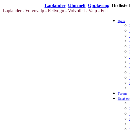
Laplander
Uformelt
Opplæring
Ordliste 
Laplander - Volvovalp - Feltvogn - Volvofelt - Valp - Felt
Hjem
Forum
Database