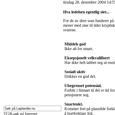
tirsdag 28. desember 2004 14:5
Hva ledelsen egentlig sier...
For de av dere som funderer på 
mener med sine til tider kryptisk
svarene.
Middels god
Ikke alt for smart.
Eksepsjonelt velkvalifisert
Har ikke helt tabbet seg ut ennå
Sosialt aktiv
Drikker en god del.
Ubegrenset potensial.
Forblir i firmaet til det er tid for
pensjonere seg.
Snartenkt.
Kommer fort på plausible forkl
å bortforklare feil.
TGB-søk på Internet