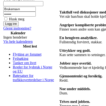
Taktfull ved diskusjoner med
Vet når han/hun skal holde kjef
Husk meg
Angriper kompliserte proble
Glemt innlogging?
Finner noen andre som kan gjør
Kalender
Ingen hendelser
En hengiven analytiker.
Vis hele kalenderen
Fullstendig forvirret, stakkar.
Mest lest
Uttrykker seg godt.
Flytting av forumet
Kan sette sammen to setninger.
Feilsøking
Tanker om livet
Jobber mye overtid.
Regler for lysbruk i Norge
Vedkommende har et kjedelig fa
og EU
Bøtesatser for
Gjennomtenkt og forsiktig.
trafikkovertredelser i Norge
Redd.
Noe under middels.
Dum.
Trives med jobben.
Trenger mer å gjøre.