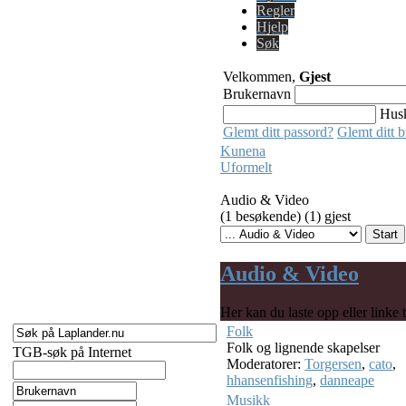
Regler
Hjelp
Søk
Velkommen,
Gjest
Brukernavn
Hus
Glemt ditt passord?
Glemt ditt 
Kunena
Uformelt
Audio & Video
(1 besøkende) (1) gjest
Audio & Video
Her kan du laste opp eller linke 
Folk
Folk og lignende skapelser
TGB-søk på Internet
Moderatorer:
Torgersen
,
cato
,
hhansenfishing
,
danneape
Musikk