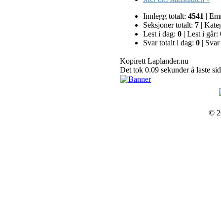
Innlegg totalt:
4541
|
Emne
Seksjoner totalt:
7
|
Katego
Lest i dag:
0
|
Lest i går:
Svar totalt i dag:
0
|
Svar t
Kopirett Laplander.nu
Det tok 0.09 sekunder å laste si
© 2