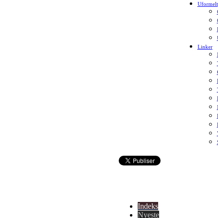
Uformelt
Linker
Indeks
Nyeste