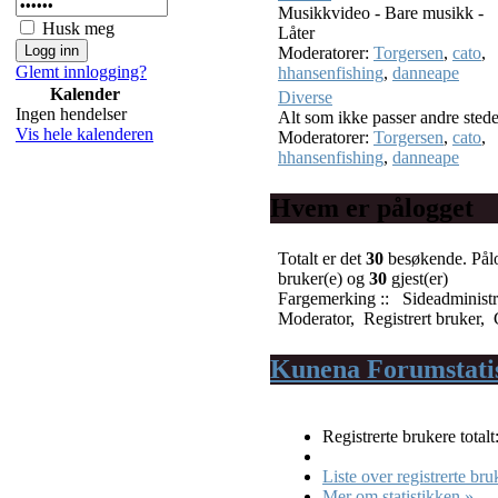
Musikkvideo - Bare musikk -
Husk meg
Låter
Moderatorer:
Torgersen
,
cato
,
Glemt innlogging?
hhansenfishing
,
danneape
Kalender
Diverse
Ingen hendelser
Alt som ikke passer andre stede
Vis hele kalenderen
Moderatorer:
Torgersen
,
cato
,
hhansenfishing
,
danneape
Hvem er pålogget
Totalt er det
30
besøkende. Pål
bruker(e) og
30
gjest(er)
Fargemerking ::
Sideadministr
Moderator
,
Registrert bruker
,
Kunena Forumstati
Registrerte brukere totalt
Liste over registrerte bru
Mer om statistikken »