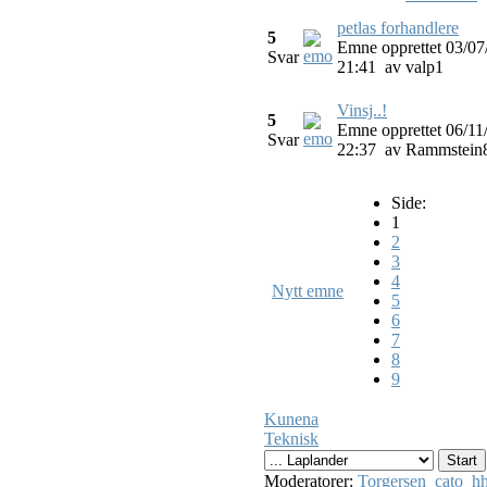
petlas forhandlere
5
Emne opprettet 03/07
Svar
21:41
av
valp1
Vinsj..!
5
Emne opprettet 06/11
Svar
22:37
av
Rammstein
Side:
1
2
3
4
Nytt emne
5
6
7
8
9
Kunena
Teknisk
Moderatorer:
Torgersen
cato
hh