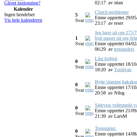
02:17
av
stian
Glemt innlogging?
Kalender
Clutch-problemer
Ingen hendelser
5
Emne opprettet 29/05
Vis hele kalenderen
Svar
23:17
av
reser
Jeg lurer på om 275/
1
hjul passer på org fel
Svar
Emne opprettet 04/02
06:29
av
terrianders
Låst forhjul
0
Emne opprettet 18/10
Svar
18:20
av
TomIvan
Bytte simring bakakse
0
Emne opprettet 17/10
Svar
20:58
av
Nilsg
Sideveis veltepunkt v
0
Emne opprettet 21/09
Svar
21:39
av
LarsM
Tregstartet.
0
Emne opprettet 14/08
Svar