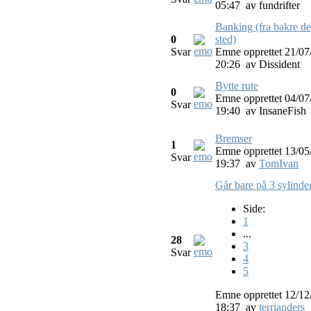
05:47
av
fundrifter
Banking (fra bakre de
0
sted)
Svar
Emne opprettet 21/07
20:26
av
Dissident
Bytte rute
0
Emne opprettet 04/07
Svar
19:40
av
InsaneFish
Bremser
1
Emne opprettet 13/05
Svar
19:37
av
TomIvan
Går bare på 3 sylinde
Side:
1
...
28
3
Svar
4
5
Emne opprettet 12/12
18:37
av
terrianders