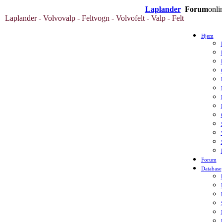
Laplander
Forum
onli
Laplander - Volvovalp - Feltvogn - Volvofelt - Valp - Felt
Hjem
Forum
Database