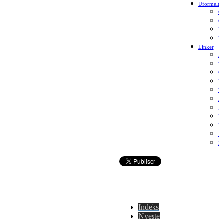
Uformelt
Linker
Indeks
Nyeste