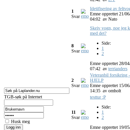
Idetifisering av feltvo
1
Emne opprettet 21/06
Svar
04:02
av
Nato
Skeiv vogn, noe jeg 
med det?
Side:
8
1
Svar
2
Emne opprettet 28/04
07:42
av
terrianders
Veteranbil forsikring -
2
HJELP
Svar
Emne opprettet 15/06
14:35
av
omholt
TGB-søk på Internet
testtur :P
Side:
11
1
Svar
2
Husk meg
Emne opprettet 19/05