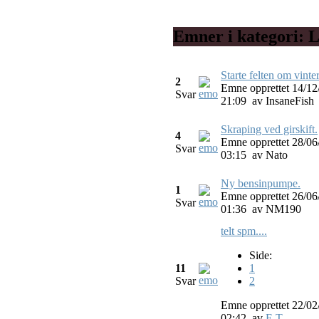
Emner i kategori: 
Starte felten om vinte
2
Emne opprettet 14/12
Svar
21:09
av
InsaneFish
Skraping ved girskift.
4
Emne opprettet 28/06
Svar
03:15
av
Nato
Ny bensinpumpe.
1
Emne opprettet 26/06
Svar
01:36
av
NM190
telt spm....
Side:
11
1
Svar
2
Emne opprettet 22/02
02:42
av
E.T