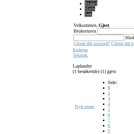
Regler
Hjelp
Søk
Velkommen,
Gjest
Brukernavn
Hus
Glemt ditt passord?
Glemt ditt 
Kunena
Teknisk
Laplander
(1 besøkende) (1) gjest
Side:
1
2
3
4
Nytt emne
5
6
7
8
9