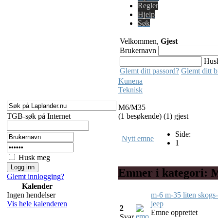
Regler
Hjelp
Søk
Velkommen,
Gjest
Brukernavn
Hus
Glemt ditt passord?
Glemt ditt 
Kunena
Teknisk
M6/M35
TGB-søk på Internet
(1 besøkende) (1) gjest
Side:
Nytt emne
1
Husk meg
Emner i kategori:
Glemt innlogging?
Kalender
m-6 m-35 liten skogs-
Ingen hendelser
jeep
Vis hele kalenderen
2
Emne opprettet
Svar