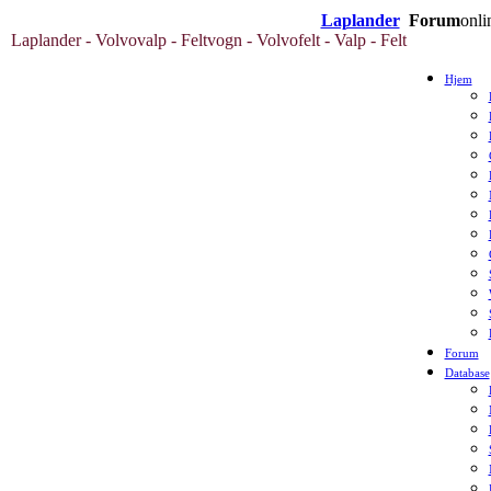
Laplander
Forum
onli
Laplander - Volvovalp - Feltvogn - Volvofelt - Valp - Felt
Hjem
Forum
Database