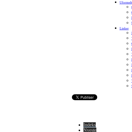
Uformelt
Linker
Indeks
Nyeste