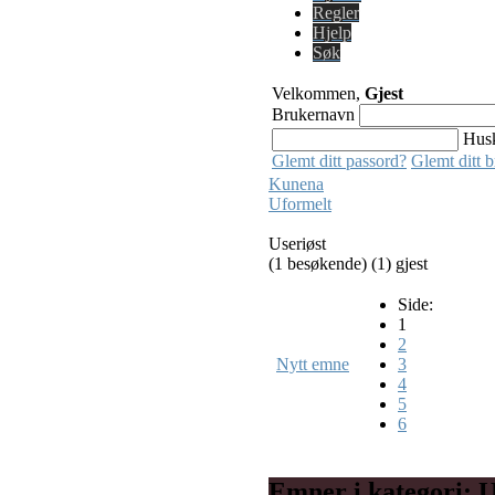
Regler
Hjelp
Søk
Velkommen,
Gjest
Brukernavn
Hus
Glemt ditt passord?
Glemt ditt 
Kunena
Uformelt
Useriøst
(1 besøkende) (1) gjest
Side:
1
2
Nytt emne
3
4
5
6
Emner i kategori: U