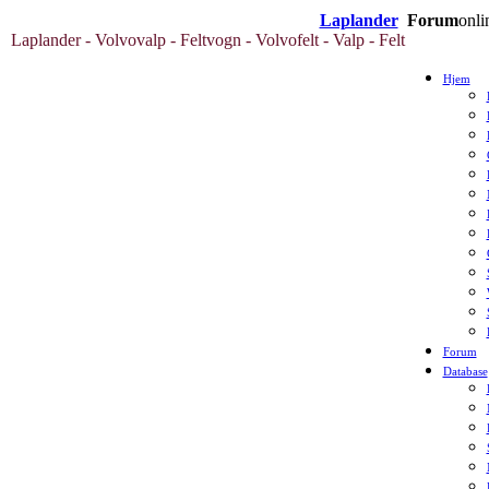
Laplander
Forum
onli
Laplander - Volvovalp - Feltvogn - Volvofelt - Valp - Felt
Hjem
Forum
Database