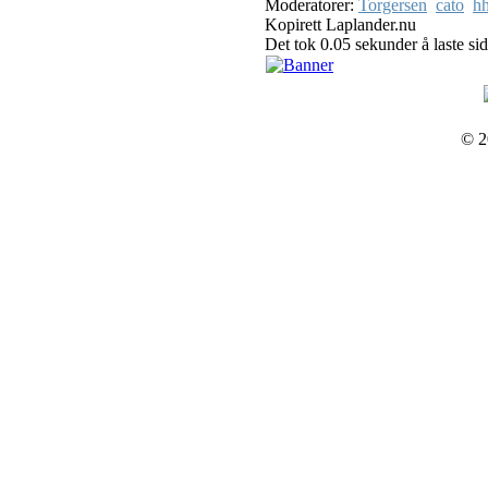
Moderatorer:
Torgersen
cato
hh
Kopirett Laplander.nu
Det tok 0.05 sekunder å laste si
© 2