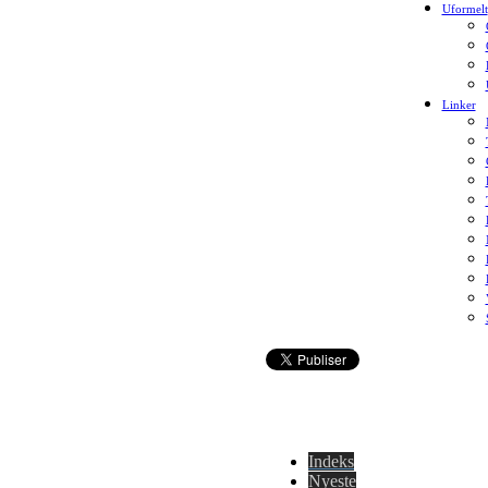
Uformelt
Linker
Indeks
Nyeste