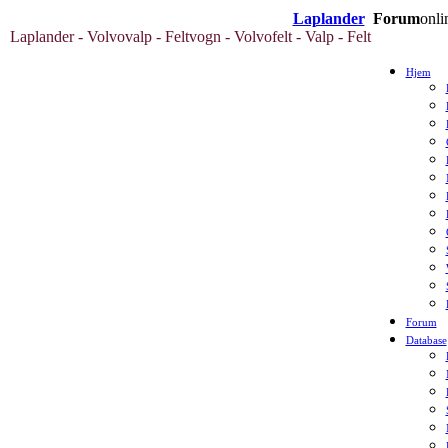
Laplander
Forum
onli
Laplander - Volvovalp - Feltvogn - Volvofelt - Valp - Felt
Hjem
Forum
Database