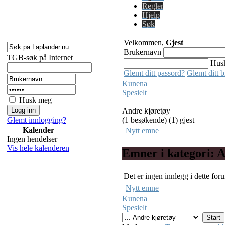
Regler
Hjelp
Søk
Velkommen,
Gjest
Brukernavn
TGB-søk på Internet
Hus
Glemt ditt passord?
Glemt ditt 
Kunena
Spesielt
Husk meg
Andre kjøretøy
Glemt innlogging?
(1 besøkende) (1) gjest
Kalender
Nytt emne
Ingen hendelser
Vis hele kalenderen
Emner i kategori: 
Det er ingen innlegg i dette for
Nytt emne
Kunena
Spesielt