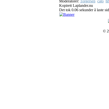
Moderatorer:
Torgersen
cato
hh
Kopirett Laplander.nu
Det tok 0.06 sekunder å laste si
© 2