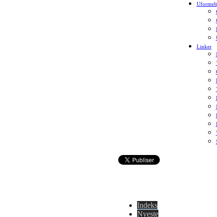
Uformelt
Linker
Indeks
Nyeste