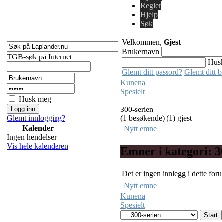
Regler
Hjelp
Søk
Velkommen,
Gjest
Brukernavn
TGB-søk på Internet
Hus
Glemt ditt passord?
Glemt ditt 
Kunena
Spesielt
Husk meg
300-serien
Glemt innlogging?
(1 besøkende) (1) gjest
Kalender
Nytt emne
Ingen hendelser
Vis hele kalenderen
Emner i kategori: 3
Det er ingen innlegg i dette for
Nytt emne
Kunena
Spesielt