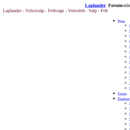
Laplander
Forum
onli
Laplander - Volvovalp - Feltvogn - Volvofelt - Valp - Felt
Hjem
Forum
Database