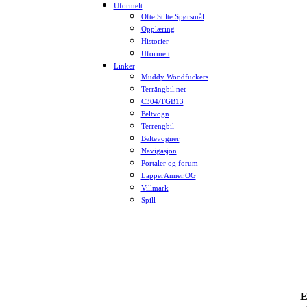
Uformelt
Ofte Stilte Spørsmål
Opplæring
Historier
Uformelt
Linker
Muddy Woodfuckers
Terrängbil.net
C304/TGB13
Feltvogn
Terrengbil
Beltevogner
Navigasjon
Portaler og forum
LapperAnner.OG
Villmark
Spill
E