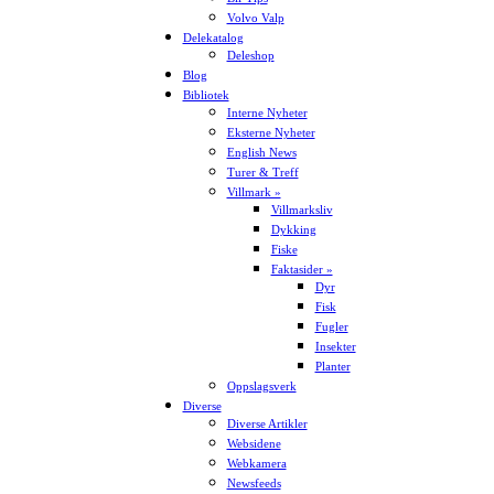
Volvo Valp
Delekatalog
Deleshop
Blog
Bibliotek
Interne Nyheter
Eksterne Nyheter
English News
Turer & Treff
Villmark »
Villmarksliv
Dykking
Fiske
Faktasider »
Dyr
Fisk
Fugler
Insekter
Planter
Oppslagsverk
Diverse
Diverse Artikler
Websidene
Webkamera
Newsfeeds