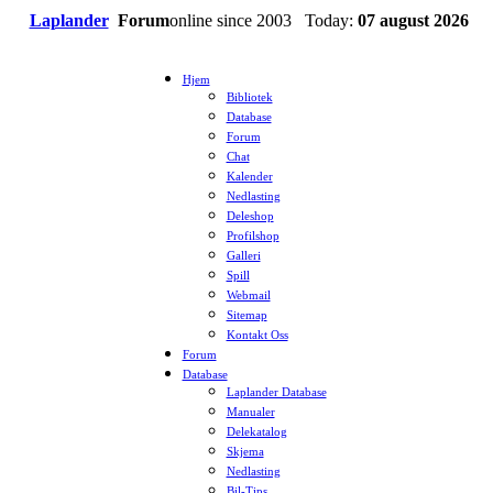
Laplander
Forum
online since 2003 Today:
07 august 2026
Hjem
Bibliotek
Database
Forum
Chat
Kalender
Nedlasting
Deleshop
Profilshop
Galleri
Spill
Webmail
Sitemap
Kontakt Oss
Forum
Database
Laplander Database
Manualer
Delekatalog
Skjema
Nedlasting
Bil-Tips