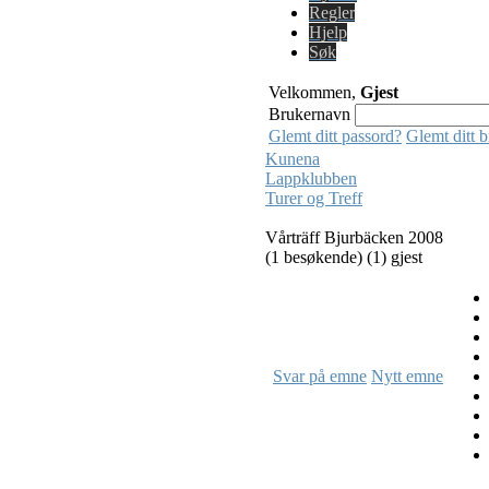
Regler
Hjelp
Søk
Velkommen,
Gjest
Brukernavn
Glemt ditt passord?
Glemt ditt 
Kunena
Lappklubben
Turer og Treff
Vårträff Bjurbäcken 2008
(1 besøkende) (1) gjest
Svar på emne
Nytt emne