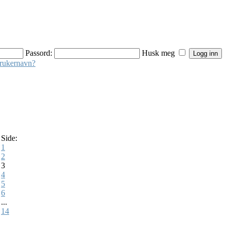
Passord:
Husk meg
brukernavn?
Side:
1
2
3
4
5
6
...
14