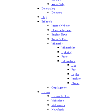
Volvo Valp
Delekatalog
Deleshop
Blog
Bibliotek
Interne Nyheter
Eksterne Nyheter
English News
Turer & Treff
Villmark »
Villmarksliv
Dykking
Fiske
Faktasider »
Dyr
Fisk
Fugler
Insekter
Planter
Oppslagsverk
Diverse
Diverse Artikler
Websidene
Webkamera
Newsfeeds