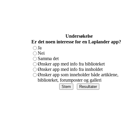
Undersøkelse
Er det noen interesse for en Laplander app?
Ja
Nei
Samma det
Ønsker app med info fra biblioteket
Ønsker app med info fra innholdet
Ønsker app som inneholder både artiklene,
biblioteket, forumposter og galleri