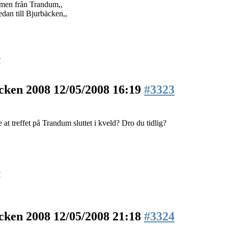
en från Trandum,,
edan till Bjurbäcken,,
r
äcken 2008
12/05/2008 16:19
#3323
 at treffet på Trandum sluttet i kveld? Dro du tidlig?
r
äcken 2008
12/05/2008 21:18
#3324