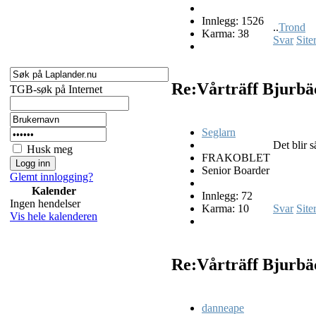
Innlegg: 1526
..
Trond
Karma: 38
Svar
Site
Re:Vårträff Bjurb
TGB-søk på Internet
Seglarn
Det blir 
Husk meg
FRAKOBLET
Senior Boarder
Glemt innlogging?
Kalender
Innlegg: 72
Ingen hendelser
Karma: 10
Svar
Site
Vis hele kalenderen
Re:Vårträff Bjurb
danneape