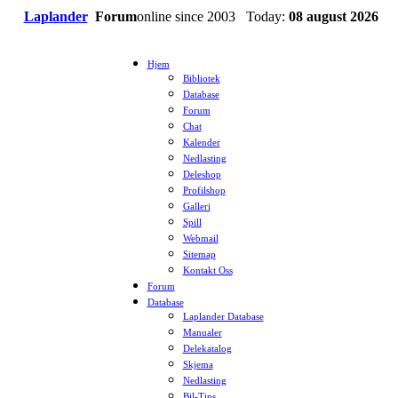
Laplander
Forum
online since 2003 Today:
08 august 2026
Hjem
Bibliotek
Database
Forum
Chat
Kalender
Nedlasting
Deleshop
Profilshop
Galleri
Spill
Webmail
Sitemap
Kontakt Oss
Forum
Database
Laplander Database
Manualer
Delekatalog
Skjema
Nedlasting
Bil-Tips