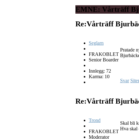
EMNE: Vårträff Bj
Re:Vårträff Bjurb
Seglarn
Pratade n
FRAKOBLET
Bjurbäcke
Senior Boarder
Innlegg: 72
Karma: 10
Svar
Site
Re:Vårträff Bjurb
Trond
Skal bli k
Hva skal
FRAKOBLET
Moderator