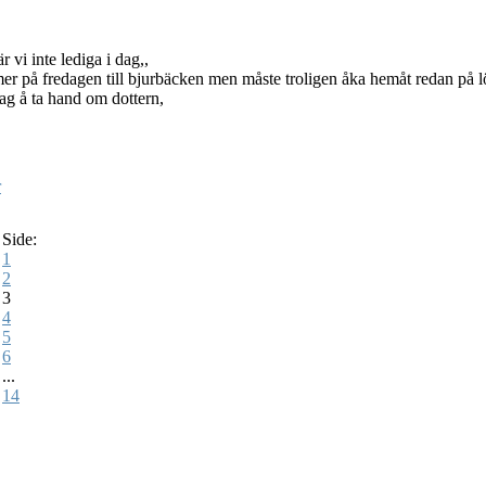
är vi inte lediga i dag,,
r på fredagen till bjurbäcken men måste troligen åka hemåt redan på 
ag å ta hand om dottern,
r
Side:
1
2
3
4
5
6
...
14