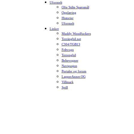
Uformelt
Ofte Stilte Spørsmål
Opplæring
Historier
Uformelt
Linker
Muddy Woodfuckers
Terrängbil.net
C304/TGB13
Feltvogn
Terrengbil
Beltevogner
Navigasjon
Portaler og forum
LapperAnner.OG
Villmark
Spill