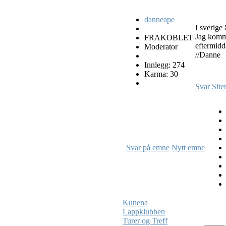
danneape
I sverige 
Jag komme
FRAKOBLET
eftermidd
Moderator
//Danne
Innlegg: 274
Karma: 30
Svar
Site
Svar på emne
Nytt emne
Kunena
Lappklubben
Turer og Treff