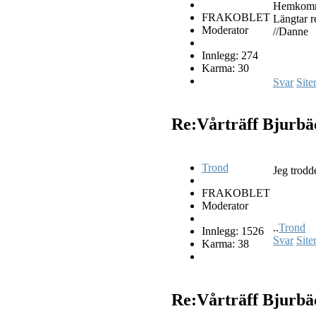
Hemkomm
FRAKOBLET
Längtar r
Moderator
//Danne
Innlegg: 274
Karma: 30
Svar
Site
Re:Vårträff Bjurb
Trond
Jeg trodde
FRAKOBLET
Moderator
..
Trond
Innlegg: 1526
Svar
Site
Karma: 38
Re:Vårträff Bjurb