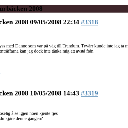
urbäcken 2008
äcken 2008
09/05/2008 22:34
#3318
yss med Danne som var på väg till Trandum. Tyvärr kunde inte jag ta mi
nträffarna kan jag dock inte tänka mig att avstå från.
r
äcken 2008
10/05/2008 14:43
#3319
oselig å se igjen noen kjente fjes
 du kjøre denne gangen?