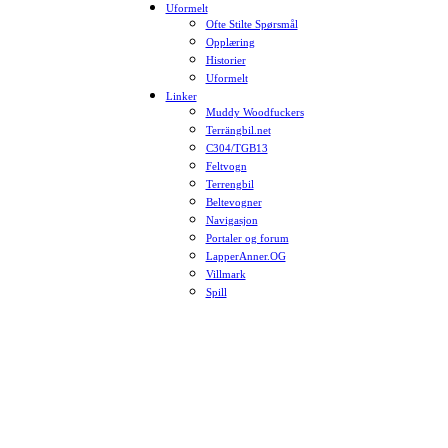
Uformelt
Ofte Stilte Spørsmål
Opplæring
Historier
Uformelt
Linker
Muddy Woodfuckers
Terrängbil.net
C304/TGB13
Feltvogn
Terrengbil
Beltevogner
Navigasjon
Portaler og forum
LapperAnner.OG
Villmark
Spill