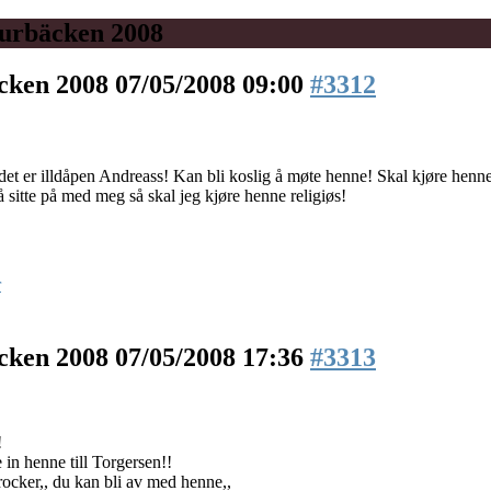
urbäcken 2008
äcken 2008
07/05/2008 09:00
#3312
det er illdåpen Andreass! Kan bli koslig å møte henne! Skal kjøre henne
å sitte på med meg så skal jeg kjøre henne religiøs!
r
äcken 2008
07/05/2008 17:36
#3313
!
 in henne till Torgersen!!
rocker,, du kan bli av med henne,,