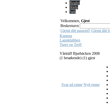
Regler
Hjelp
Søk
Velkommen,
Gjest
Brukernavn
Glemt ditt passord?
Glemt ditt 
Kunena
Lappklubben
Turer og Treff
Vårträff Bjurbäcken 2008
(1 besøkende) (1) gjest
Svar på emne
Nytt emne