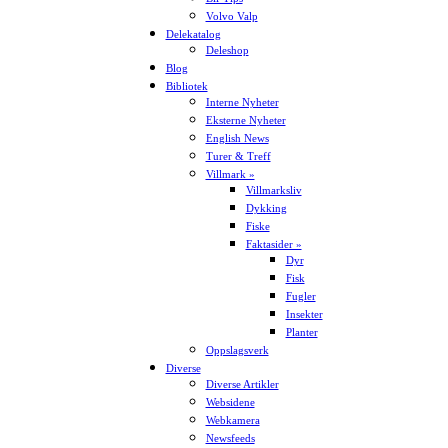
Volvo Valp
Delekatalog
Deleshop
Blog
Bibliotek
Interne Nyheter
Eksterne Nyheter
English News
Turer & Treff
Villmark »
Villmarksliv
Dykking
Fiske
Faktasider »
Dyr
Fisk
Fugler
Insekter
Planter
Oppslagsverk
Diverse
Diverse Artikler
Websidene
Webkamera
Newsfeeds