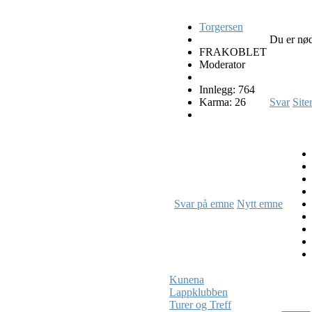
Torgersen
Du er nø
FRAKOBLET
Moderator
Innlegg: 764
Karma: 26
Svar
Site
Svar på emne
Nytt emne
Kunena
Lappklubben
Turer og Treff