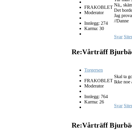
Nä,, skämt
FRAKOBLET
Det borde
Moderator
Jag provar
//Danne
Innlegg: 274
Karma: 30
Svar
Site
Re:Vårträff Bjurb
Torgersen
Skal ta g
FRAKOBLET
Ikke noe 
Moderator
Innlegg: 764
Karma: 26
Svar
Site
Re:Vårträff Bjurb