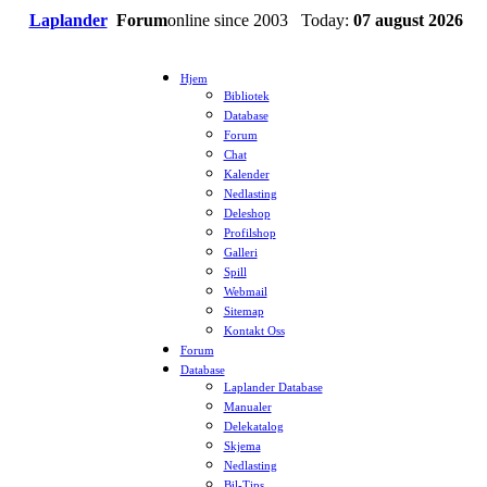
Laplander
Forum
online since 2003 Today:
07 august 2026
Hjem
Bibliotek
Database
Forum
Chat
Kalender
Nedlasting
Deleshop
Profilshop
Galleri
Spill
Webmail
Sitemap
Kontakt Oss
Forum
Database
Laplander Database
Manualer
Delekatalog
Skjema
Nedlasting
Bil-Tips