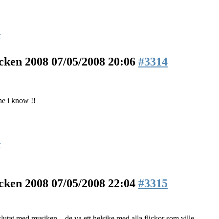
r
äcken 2008
07/05/2008 20:06
#3314
he i know !!
r
äcken 2008
07/05/2008 22:04
#3315
lutat med musiken,,, de va ett helsike med alla flickor som ville,,,