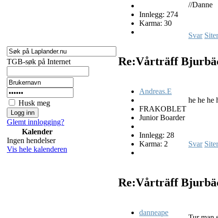
//Danne
Innlegg: 274
Karma: 30
Svar
Site
Re:Vårträff Bjurb
TGB-søk på Internet
Andreas.E
he he he 
Husk meg
FRAKOBLET
Junior Boarder
Glemt innlogging?
Kalender
Innlegg: 28
Ingen hendelser
Karma: 2
Svar
Site
Vis hele kalenderen
Re:Vårträff Bjurb
danneape
Tur man s