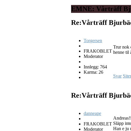
EMNE: Vårträff Bj
Re:Vårträff Bjurb
Torgersen
Trur nok 
FRAKOBLET
henne til 
Moderator
Innlegg: 764
Karma: 26
Svar
Site
Re:Vårträff Bjurb
danneape
Andreas!
Släpp inte
FRAKOBLET
Han e ju 
Moderator