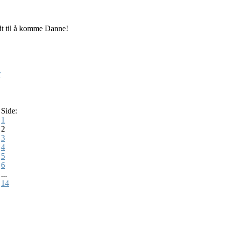
dt til å komme Danne!
r
Side:
1
2
3
4
5
6
...
14