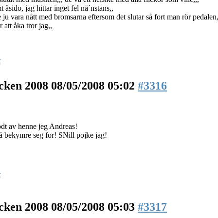
 åsido, jag hittar inget fel nå´nstans,,
 ju vara nått med bromsarna eftersom det slutar så fort man rör pedalen,
 att åka tror jag,,
r
äcken 2008
08/05/2008 05:02
#3316
odt av henne jeg Andreas!
å bekymre seg for! SNill pojke jag!
r
äcken 2008
08/05/2008 05:03
#3317