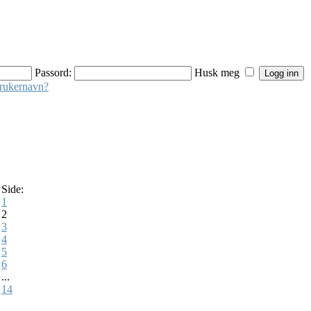
Passord:
Husk meg
brukernavn?
Side:
1
2
3
4
5
6
...
14