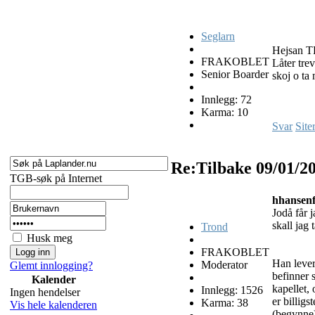
Seglarn
Hejsan T
FRAKOBLET
Låter tre
Senior Boarder
skoj o ta
Innlegg: 72
Karma: 10
Svar
Site
Re:Tilbake
09/01/2
TGB-søk på Internet
hhansenf
Jodå får 
skall jag t
Trond
Husk meg
FRAKOBLET
Han lever
Moderator
Glemt innlogging?
befinner 
Kalender
kapellet,
Innlegg: 1526
Ingen hendelser
er billigs
Karma: 38
Vis hele kalenderen
(begynne