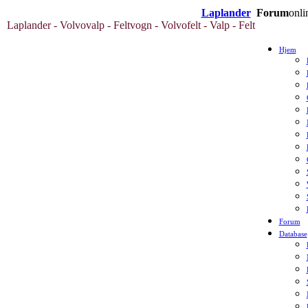
Laplander
Forum
onli
Laplander - Volvovalp - Feltvogn - Volvofelt - Valp - Felt
Hjem
Forum
Database