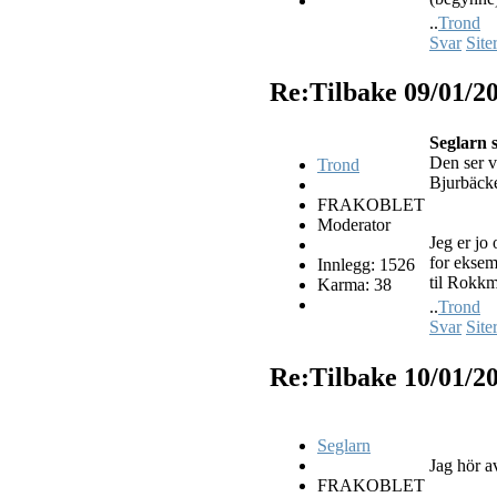
..
Trond
Svar
Site
Re:Tilbake
09/01/2
Seglarn 
Den ser v
Trond
Bjurbäcke
FRAKOBLET
Moderator
Jeg er jo
for eksemp
Innlegg: 1526
til Rokk
Karma: 38
..
Trond
Svar
Site
Re:Tilbake
10/01/2
Seglarn
Jag hör a
FRAKOBLET