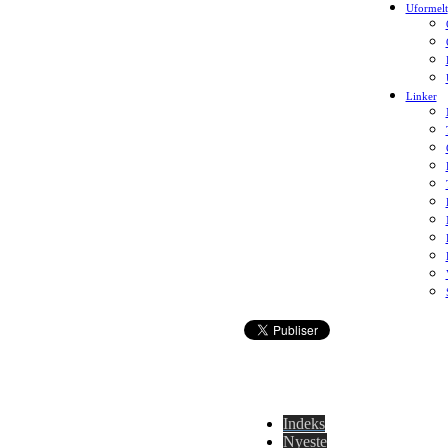
Uformelt
Linker
Indeks
Nyeste