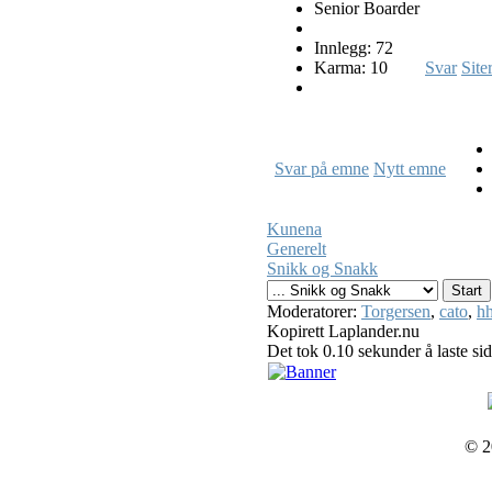
Senior Boarder
Innlegg: 72
Karma: 10
Svar
Site
Svar på emne
Nytt emne
Kunena
Generelt
Snikk og Snakk
Moderatorer:
Torgersen
,
cato
,
hh
Kopirett Laplander.nu
Det tok 0.10 sekunder å laste si
© 2