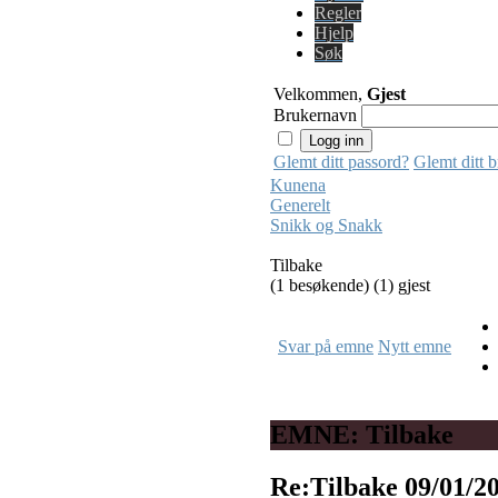
Regler
Hjelp
Søk
Velkommen,
Gjest
Brukernavn
Glemt ditt passord?
Glemt ditt 
Kunena
Generelt
Snikk og Snakk
Tilbake
(1 besøkende) (1) gjest
Svar på emne
Nytt emne
EMNE: Tilbake
Re:Tilbake
09/01/2