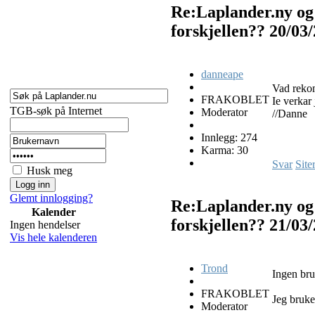
Re:Laplander.ny og
forskjellen??
20/03
danneape
Vad reko
FRAKOBLET
Ie verkar
TGB-søk på Internet
Moderator
//Danne
Innlegg: 274
Karma: 30
Svar
Site
Husk meg
Glemt innlogging?
Re:Laplander.ny og
Kalender
forskjellen??
21/03
Ingen hendelser
Vis hele kalenderen
Trond
Ingen bru
FRAKOBLET
Jeg bruke
Moderator