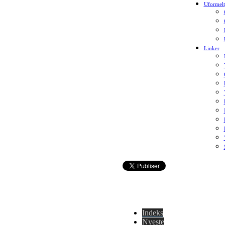
Uformelt
Linker
Indeks
Nyeste