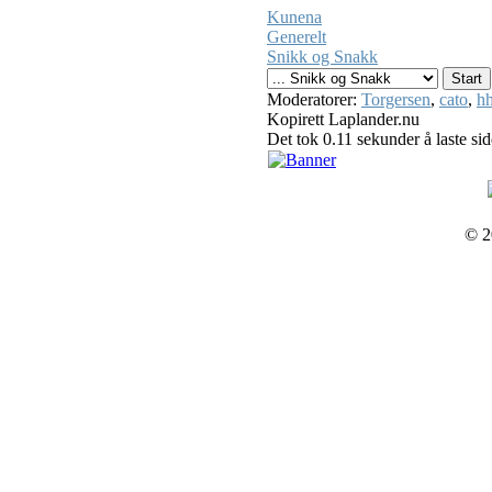
Kunena
Generelt
Snikk og Snakk
Moderatorer:
Torgersen
,
cato
,
hh
Kopirett Laplander.nu
Det tok 0.11 sekunder å laste si
© 2