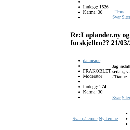
Innlegg: 1526
..
Trond
Karma: 38
Svar
Site
Re:Laplander.ny og
forskjellen??
21/03
danneape
Jag insta
FRAKOBLET
sedan,, v
Moderator
//Danne
Innlegg: 274
Karma: 30
Svar
Site
Svar på emne
Nytt emne