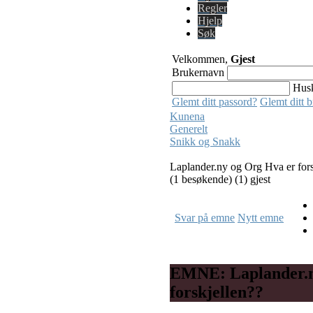
Regler
Hjelp
Søk
Velkommen,
Gjest
Brukernavn
Hus
Glemt ditt passord?
Glemt ditt 
Kunena
Generelt
Snikk og Snakk
Laplander.ny og Org Hva er fors
(1 besøkende) (1) gjest
Svar på emne
Nytt emne
EMNE: Laplander.n
forskjellen??