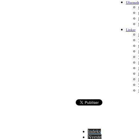
Uformelt
Linker
Indeks
Nyeste