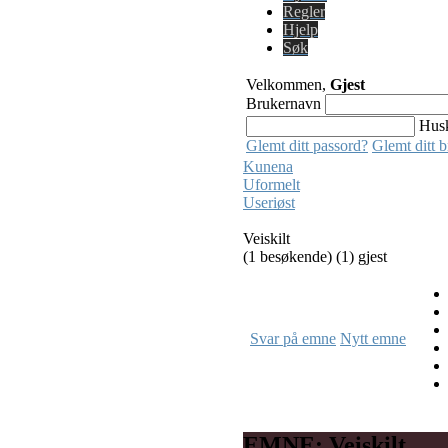
Regler
Hjelp
Søk
Velkommen,
Gjest
Brukernavn
Hus
Glemt ditt passord?
Glemt ditt 
Kunena
Uformelt
Useriøst
Veiskilt
(1 besøkende) (1) gjest
Svar på emne
Nytt emne
EMNE: Veiskilt