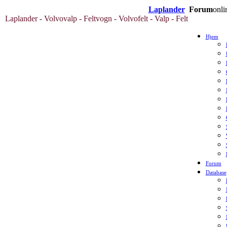
Laplander
Forum
onli
Laplander - Volvovalp - Feltvogn - Volvofelt - Valp - Felt
Hjem
Forum
Database