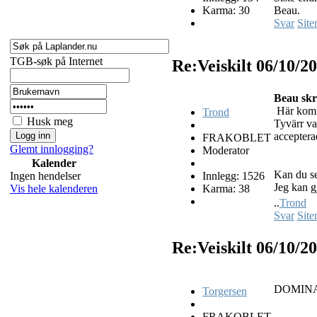
Karma: 30
Beau.
Svar
Site
TGB-søk på Internet
Re:Veiskilt
06/10/2
Beau skr
Här komme
Trond
Husk meg
Tyvärr va
acceptera
FRAKOBLET
Glemt innlogging?
Moderator
Kalender
Kan du se
Ingen hendelser
Innlegg: 1526
Jeg kan g
Vis hele kalenderen
Karma: 38
..
Trond
Svar
Site
Re:Veiskilt
06/10/2
DOMIN
Torgersen
FRAKOBLET