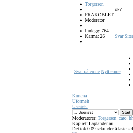
Torgersen
ok?
FRAKOBLET
Moderator
Innlegg: 764
Karma: 26
Svar
Site
Svar på emne
Nytt emne
Kunena
Uformelt
Useriøst
Moderatorer:
Torgersen
,
cato
,
hh
Kopirett Laplander.nu
Det tok 0.09 sekunder å laste si