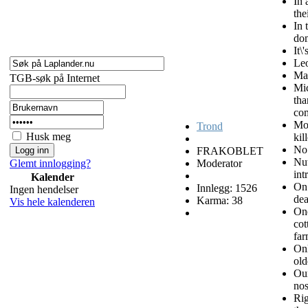
In 
the
In 
dom
It\
Leo
Mar
TGB-søk på Internet
Mi
tha
co
Mor
Trond
Husk meg
kil
No 
FRAKOBLET
Nut
Moderator
Glemt innlogging?
int
Kalender
On 
Innlegg: 1526
Ingen hendelser
dea
Karma: 38
Vis hele kalenderen
One
cot
far
Onl
old
Our
nos
Rig