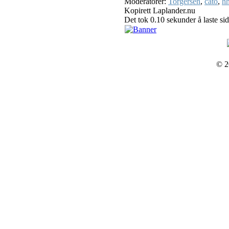
Moderatorer:
Torgersen
,
cato
,
hh
Kopirett Laplander.nu
Det tok 0.10 sekunder å laste si
© 2