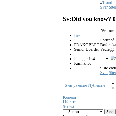
..
Trond
Svar
Site
Sv:Did you know?
0
Vet inte 
Beau
I brist på
FRAKOBLET
Bofors k
Senior Boarder
Vedlegg:
Innlegg: 134
Karma: 30
Siste end
Svar
Site
Svar på emne
Nytt emne
Kunena
Uformelt
Seriøst