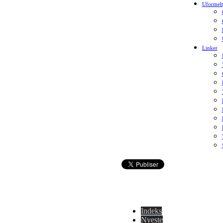
Uformelt
Linker
Indeks
Nyeste