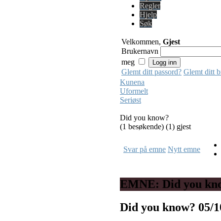
Regler
Hjelp
Søk
Velkommen,
Gjest
Brukernavn
meg
Glemt ditt passord?
Glemt ditt 
Kunena
Uformelt
Seriøst
Did you know?
(1 besøkende) (1) gjest
Svar på emne
Nytt emne
EMNE: Did you kn
Did you know?
05/1