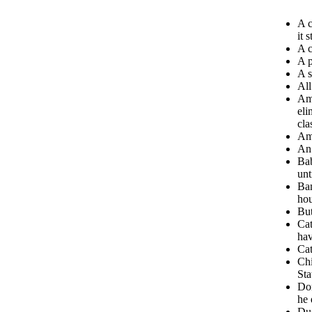
A c
it 
A c
A p
A s
All
Ame
eli
cla
Ame
An 
Bab
unt
Ban
hou
But
Cat
hav
Cat
Chi
Sta
Don
he 
Due