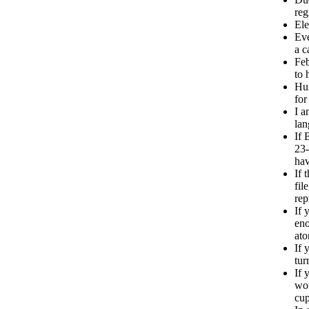
reg
Ele
Eve
a c
Feb
to 
Hum
for
I a
la
If 
23-
hav
If 
fil
rep
If 
eno
at
If 
tur
If 
wou
cup