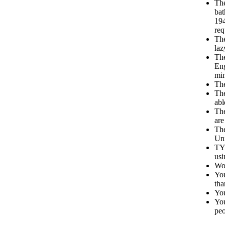
The
bat
194
req
The
laz
The
Eng
min
The
The
abl
The
are
The
Uni
TY
usi
Wom
You
tha
You
You
peo