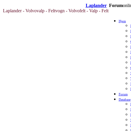
Laplander
Forum
onli
Laplander - Volvovalp - Feltvogn - Volvofelt - Valp - Felt
Hjem
Forum
Database