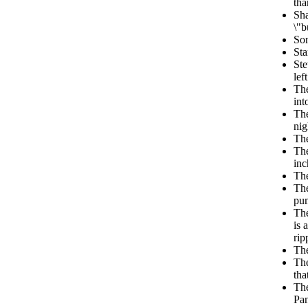
tha
Sha
\"b
Som
Sta
Ste
lef
The
int
The
nig
The
The
inc
The
The
pum
The
is 
rip
Th
The
tha
The
Pan