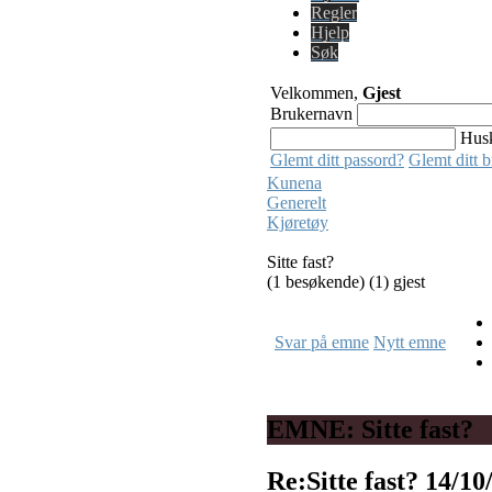
Regler
Hjelp
Søk
Velkommen,
Gjest
Brukernavn
Hus
Glemt ditt passord?
Glemt ditt 
Kunena
Generelt
Kjøretøy
Sitte fast?
(1 besøkende) (1) gjest
Svar på emne
Nytt emne
EMNE: Sitte fast?
Re:Sitte fast?
14/10