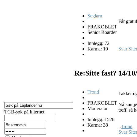
Seglarn
Får gratu
FRAKOBLET
Senior Boarder
Innlegg: 72
Karma: 10
Svar
Site
Re:Sitte fast?
14/10
Trond
Takker o
FRAKOBLET
Nå kan je
Moderator
treff, så h
TGB-søk på Internet
Innlegg: 1526
Karma: 38
..
Trond
Svar
Site