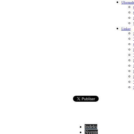
Uformelt
Linker
Indeks
Nyeste