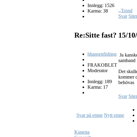
Innlegg: 1526
..
Trond
Karma: 38
Svar
Site
Re:Sitte fast?
15/10
hhansenfishing
Ja kanske
samband 
FRAKOBLET
Moderator
Det skulle
kommer då
Innlegg: 189
behövas
Karma: 17
Svar
Site
Svar på emne
Nytt emne
Kunena