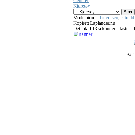
Generelt
Kjøretøy
Moderatorer:
Torgersen
,
cato
,
hh
Kopirett Laplander.nu
Det tok 0.13 sekunder å laste si
© 2