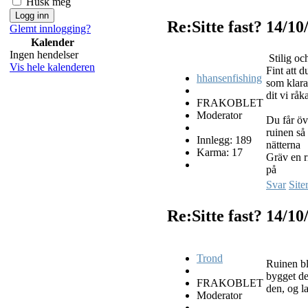
Husk meg
Re:Sitte fast?
14/10
Glemt innlogging?
Kalender
Ingen hendelser
Stilig oc
Vis hele kalenderen
Fint att d
hhansenfishing
som klara
dit vi råka
FRAKOBLET
Moderator
Du får öv
ruinen så
Innlegg: 189
nätterna
Karma: 17
Gräv en r
på
Svar
Site
Re:Sitte fast?
14/10
Trond
Ruinen bli
bygget de
FRAKOBLET
den, og l
Moderator