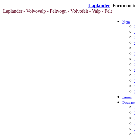
Laplander
Forum
onli
Laplander - Volvovalp - Feltvogn - Volvofelt - Valp - Felt
Hjem
Forum
Database