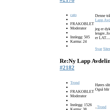
cato
Denne tr
Lapp Avd
FRAKOBLET
Moderator
jeg er dy
lengre..fo
Innlegg: 505
er LAT....
Karma: 24
Svar
Site
Re:Ny Lapp Avdeli
#2182
Trond
Høres sli
Også blir
FRAKOBLET
Moderator
Innlegg: 1526
..
Trond
Karma: 38