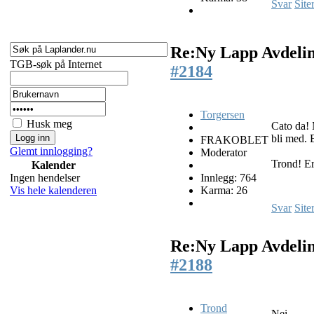
Svar
Site
Re:Ny Lapp Avdeli
TGB-søk på Internet
#2184
Torgersen
Husk meg
Cato da! 
bli med. E
FRAKOBLET
Glemt innlogging?
Moderator
Trond! Er
Kalender
Ingen hendelser
Innlegg: 764
Vis hele kalenderen
Karma: 26
Svar
Site
Re:Ny Lapp Avdeli
#2188
Trond
Nei...