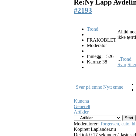
Re:Ny Lapp Avdeli
#2193
Trond
Alltid no
ikke tørr
FRAKOBLET
Moderator
Innlegg: 1526
..
Trond
Karma: 38
Svar
Site
Svar på emne
Nytt emne
Kunena
Generelt
Artikler
Moderatorer:
Torgersen
,
cato
,
hh
Kopirett Laplander.nu
Det tok 0.17 sekunder å laste si