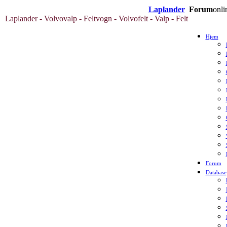
Laplander
Forum
onli
Laplander - Volvovalp - Feltvogn - Volvofelt - Valp - Felt
Hjem
Forum
Database