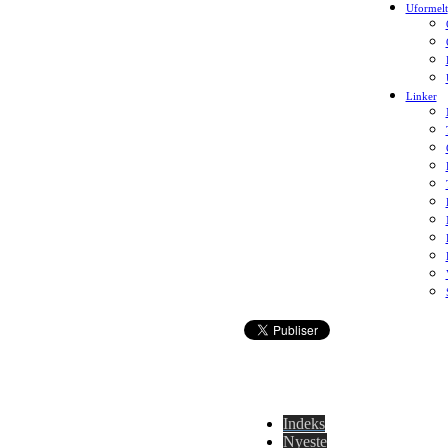
Uformelt
Linker
Indeks
Nyeste