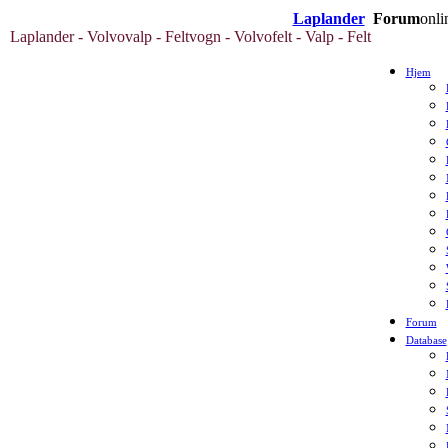
Laplander
Forum
onli
Laplander - Volvovalp - Feltvogn - Volvofelt - Valp - Felt
Hjem
Forum
Database