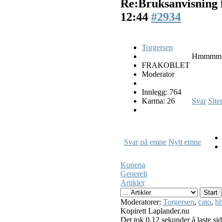
Re:Bruksanvisning 
12:44
#2934
Torgersen
Hmmmmmm!
FRAKOBLET
Moderator
Innlegg: 764
Karma: 26
Svar
Site
Svar på emne
Nytt emne
Kunena
Generelt
Artikler
Moderatorer:
Torgersen
,
cato
,
hh
Kopirett Laplander.nu
Det tok 0.12 sekunder å laste si