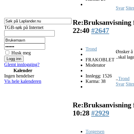
Svar
Site
Re:Bruksanvisning 
TGB-søk på Internet
22:40
#2647
Trond
Ønsker å 
Husk meg
..skal lag
FRAKOBLET
Glemt innlogging?
Moderator
Kalender
Ingen hendelser
Innlegg: 1526
..
Trond
Vis hele kalenderen
Karma: 38
Svar
Site
Re:Bruksanvisning 
10:28
#2929
Torgersen