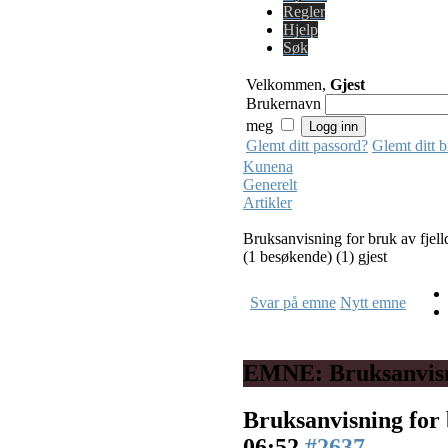
Regler
Hjelp
Søk
Velkommen,
Gjest
Brukernavn
meg
Glemt ditt passord?
Glemt ditt 
Kunena
Generelt
Artikler
Bruksanvisning for bruk av fjel
(1 besøkende) (1) gjest
Svar på emne
Nytt emne
EMNE: Bruksanvisni
Bruksanvisning for 
06:52
#2637