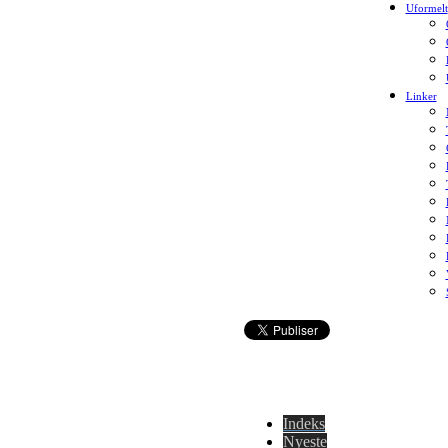
Uformelt
Linker
Indeks
Nyeste