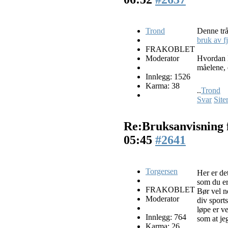
Trond
Denne tr
bruk av f
FRAKOBLET
Moderator
Hvordan l
måelene, 
Innlegg: 1526
Karma: 38
..
Trond
Svar
Site
Re:Bruksanvisning 
05:45
#2641
Torgersen
Her er det
som du er 
FRAKOBLET
Bør vel ne
Moderator
div sport
løpe er v
Innlegg: 764
som at jeg
Karma: 26