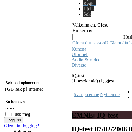
Regler
Hjelp
Søk
Velkommen,
Gjest
Brukernavn
Hus
Glemt ditt passord?
Glemt ditt 
Kunena
Uformelt
Audio & Video
Diverse
IQ-test
(1 besøkende) (1) gjest
TGB-søk på Internet
Svar på emne
Nytt emne
EMNE: IQ-test
Husk meg
Glemt innlogging?
IQ-test
07/02/2008 
Kalender