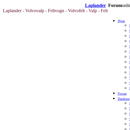
Laplander
Forum
onli
Laplander - Volvovalp - Feltvogn - Volvofelt - Valp - Felt
Hjem
Forum
Database