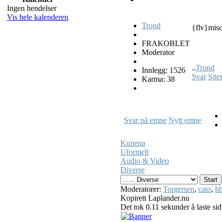
Ingen hendelser
Vis hele kalenderen
Trond
{flv}misc
FRAKOBLET
Moderator
..
Trond
Innlegg: 1526
Svar
Site
Karma: 38
Svar på emne
Nytt emne
Kunena
Uformelt
Audio & Video
Diverse
Moderatorer:
Torgersen
,
cato
,
hh
Kopirett Laplander.nu
Det tok 0.11 sekunder å laste si