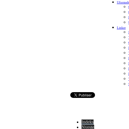
Uformelt
Linker
Indeks
Nyeste