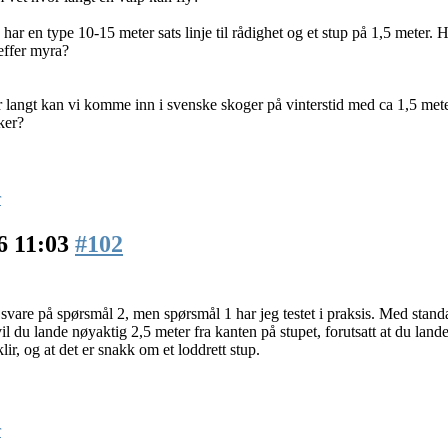
har en type 10-15 meter sats linje til rådighet og et stup på 1,5 meter
reffer myra?
r langt kan vi komme inn i svenske skoger på vinterstid med ca 1,5 meter
ker?
r
6 11:03
#102
svare på spørsmål 2, men spørsmål 1 har jeg testet i praksis. Med standa
il du lande nøyaktig 2,5 meter fra kanten på stupet, forutsatt at du lander
lir, og at det er snakk om et loddrett stup.
r