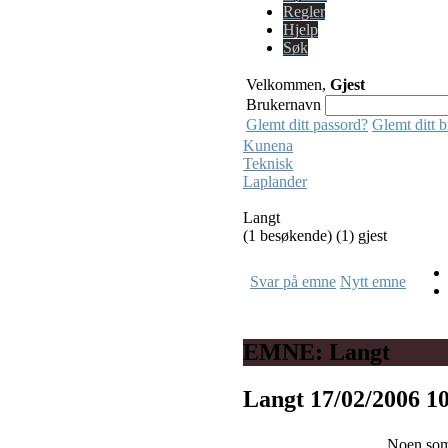
Regler
Hjelp
Søk
Velkommen,
Gjest
Brukernavn
Glemt ditt passord?
Glemt ditt 
Kunena
Teknisk
Laplander
Langt
(1 besøkende) (1) gjest
Svar på emne
Nytt emne
EMNE: Langt
Langt
17/02/2006 1
Noen som 