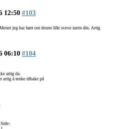
6 12:50
#103
Mener jeg har hørt om denne lille sveve turen din. Artig
6 06:10
#104
ke artig da.
r artig å tenke tilbake på
r
Side:
1