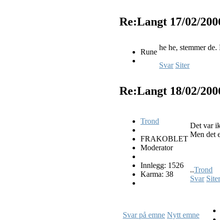
Re:Langt
17/02/200
he he, stemmer de. 
Rune
Svar
Siter
Re:Langt
18/02/200
Trond
Det var ik
Men det e
FRAKOBLET
Moderator
Innlegg: 1526
..
Trond
Karma: 38
Svar
Site
Svar på emne
Nytt emne