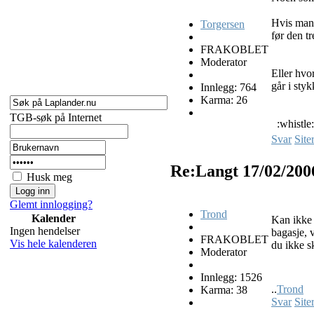
Hvis man 
Torgersen
før den t
FRAKOBLET
Moderator
Eller hvo
går i styk
Innlegg: 764
Karma: 26
TGB-søk på Internet
:whistle:
Svar
Site
Re:Langt
17/02/200
Husk meg
Glemt innlogging?
Trond
Kalender
Kan ikke 
Ingen hendelser
bagasje, v
FRAKOBLET
Vis hele kalenderen
du ikke sk
Moderator
Innlegg: 1526
..
Trond
Karma: 38
Svar
Site