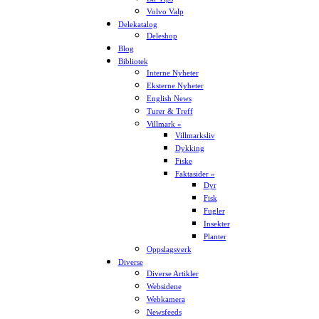
Volvo Valp
Delekatalog
Deleshop
Blog
Bibliotek
Interne Nyheter
Eksterne Nyheter
English News
Turer & Treff
Villmark »
Villmarksliv
Dykking
Fiske
Faktasider »
Dyr
Fisk
Fugler
Insekter
Planter
Oppslagsverk
Diverse
Diverse Artikler
Websidene
Webkamera
Newsfeeds