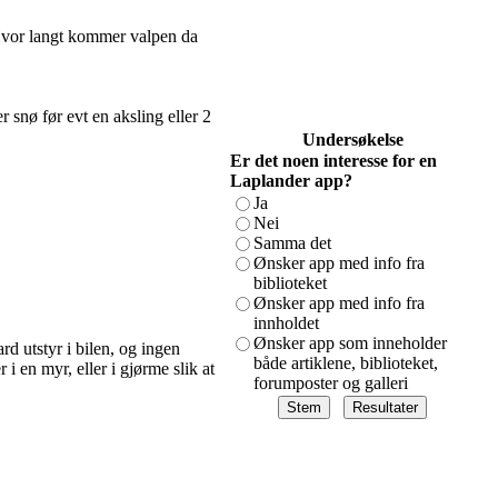
. Hvor langt kommer valpen da
 snø før evt en aksling eller 2
Undersøkelse
Er det noen interesse for en
Laplander app?
Ja
Nei
Samma det
Ønsker app med info fra
biblioteket
Ønsker app med info fra
innholdet
Ønsker app som inneholder
rd utstyr i bilen, og ingen
både artiklene, biblioteket,
 i en myr, eller i gjørme slik at
forumposter og galleri