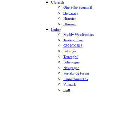
Uformelt
Ofte Stilte Spørsmål
Opplæring
Historier
Uformelt
Linker
Muddy Woodfuckers
Terrängbil.net
C304/TGB13
Feltvogn
Terrengbil
Beltevogner
Navigasjon
Portaler og forum
LapperAnner.OG
Villmark
Spill