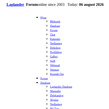
Laplander
Forum
online since 2003 Today:
06 august 2026
Hjem
Bibliotek
Database
Forum
Chat
Kalender
Nedlasting
Deleshop
Profilshop
Galleri
Spill
Webmail
Sitemap
Kontakt Oss
Forum
Database
Laplander Database
Manualer
Delekatalog
Skjema
Nedlasting
Bil-Tips