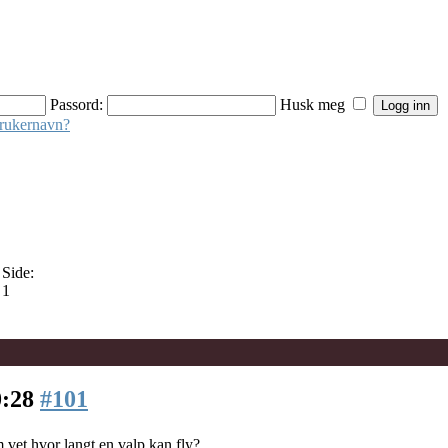
Passord:
Husk meg
brukernavn?
Side:
1
0:28
#101
vet hvor langt en valp kan fly?