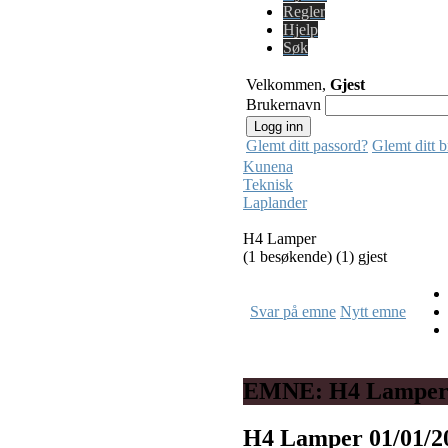
Regler
Hjelp
Søk
Velkommen,
Gjest
Brukernavn
Glemt ditt passord?
Glemt ditt 
Kunena
Teknisk
Laplander
H4 Lamper
(1 besøkende) (1) gjest
Svar på emne
Nytt emne
EMNE: H4 Lampe
H4 Lamper
01/01/2