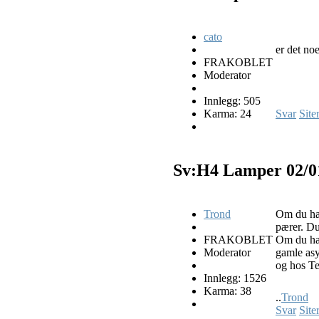
cato
er det no
FRAKOBLET
Moderator
Innlegg: 505
Karma: 24
Svar
Site
Sv:H4 Lamper
02/0
Trond
Om du ha
pærer. Du
FRAKOBLET
Om du har
Moderator
gamle asy
og hos T
Innlegg: 1526
Karma: 38
..
Trond
Svar
Site