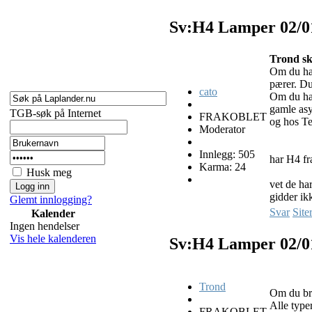
Sv:H4 Lamper
02/0
Trond sk
Om du ha
pærer. Du
cato
Om du har
gamle asy
TGB-søk på Internet
FRAKOBLET
og hos T
Moderator
Innlegg: 505
har H4 fra 
Karma: 24
Husk meg
vet de ha
gidder ikk
Glemt innlogging?
Svar
Site
Kalender
Ingen hendelser
Vis hele kalenderen
Sv:H4 Lamper
02/0
Trond
Om du br
Alle typer
FRAKOBLET