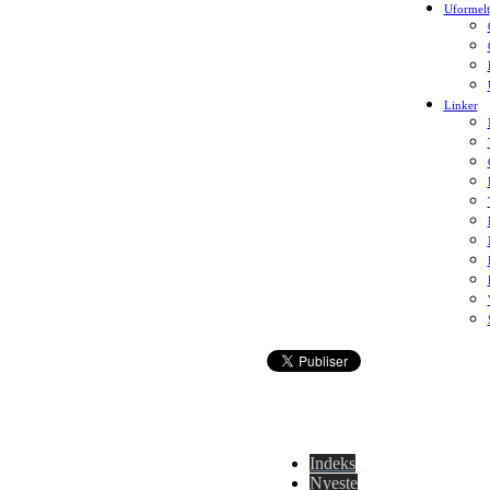
Uformelt
Linker
Indeks
Nyeste