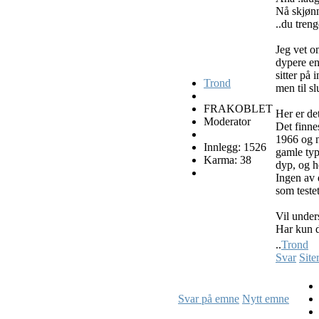
Nå skjønn
..du treng
Jeg vet o
dypere en
sitter på
Trond
men til s
FRAKOBLET
Her er det
Moderator
Det finne
1966 og n
Innlegg: 1526
gamle typ
Karma: 38
dyp, og h
Ingen av 
som testet
Vil unders
Har kun d
..
Trond
Svar
Site
Svar på emne
Nytt emne