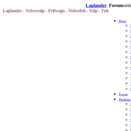
Laplander
Forum
onli
Laplander - Volvovalp - Feltvogn - Volvofelt - Valp - Felt
Hjem
Forum
Database