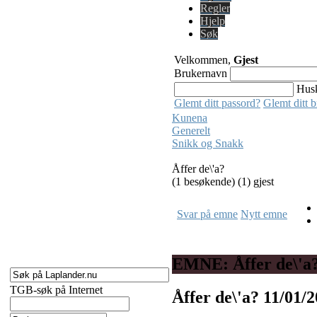
Regler
Hjelp
Søk
Velkommen,
Gjest
Brukernavn
Hus
Glemt ditt passord?
Glemt ditt 
Kunena
Generelt
Snikk og Snakk
Åffer de\'a?
(1 besøkende) (1) gjest
Svar på emne
Nytt emne
EMNE: Åffer de\'a
TGB-søk på Internet
Åffer de\'a?
11/01/