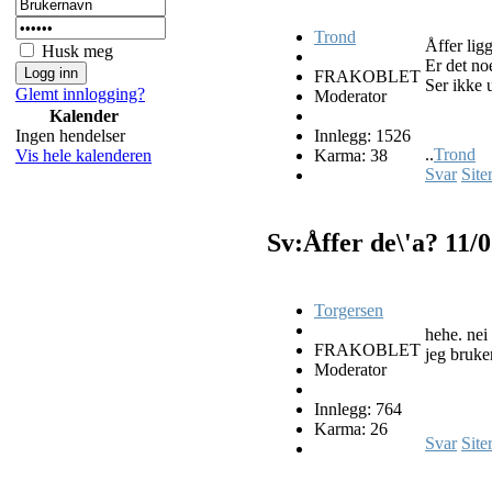
Trond
Åffer lig
Husk meg
Er det no
FRAKOBLET
Ser ikke u
Glemt innlogging?
Moderator
Kalender
Innlegg: 1526
Ingen hendelser
..
Trond
Karma: 38
Vis hele kalenderen
Svar
Site
Sv:Åffer de\'a?
11/
Torgersen
hehe. nei 
FRAKOBLET
jeg bruker
Moderator
Innlegg: 764
Karma: 26
Svar
Site