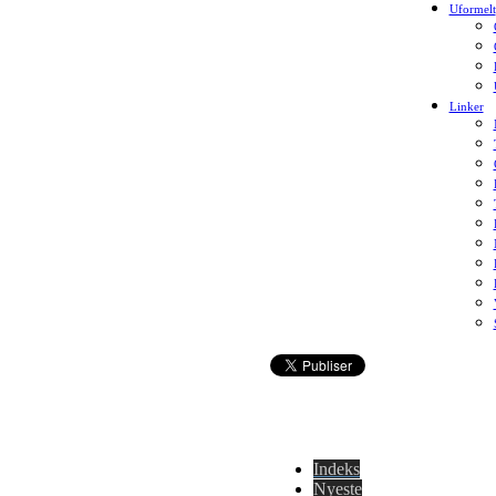
Uformelt
Linker
Indeks
Nyeste