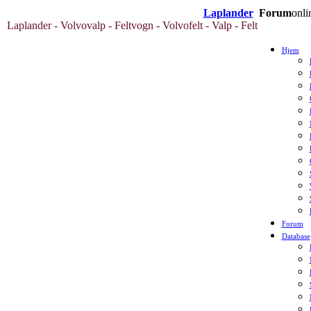
Laplander
Forum
onli
Laplander - Volvovalp - Feltvogn - Volvofelt - Valp - Felt
Hjem
Forum
Database