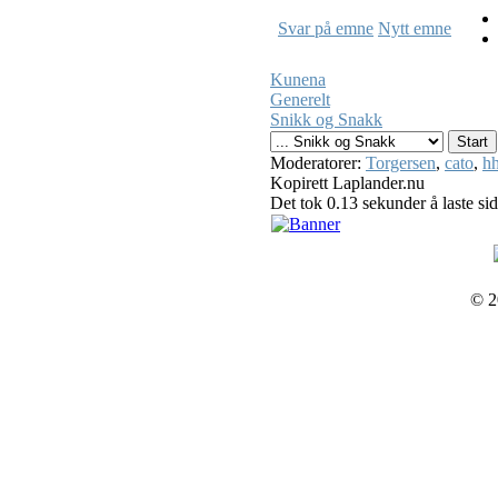
Svar på emne
Nytt emne
Kunena
Generelt
Snikk og Snakk
Moderatorer:
Torgersen
,
cato
,
hh
Kopirett Laplander.nu
Det tok 0.13 sekunder å laste si
© 2