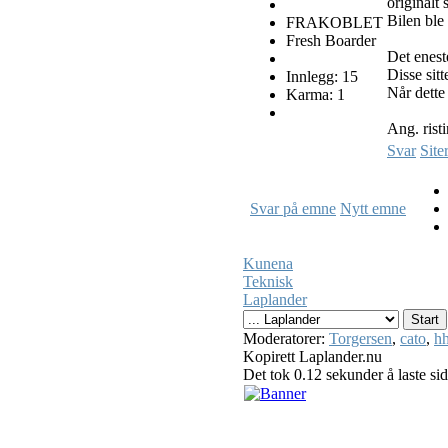
originalt 
Bilen ble
FRAKOBLET
Fresh Boarder
Det eneste
Disse sitt
Innlegg: 15
Når dette 
Karma: 1
Ang. rist
Svar
Site
Svar på emne
Nytt emne
Kunena
Teknisk
Laplander
Moderatorer:
Torgersen
,
cato
,
hh
Kopirett Laplander.nu
Det tok 0.12 sekunder å laste si