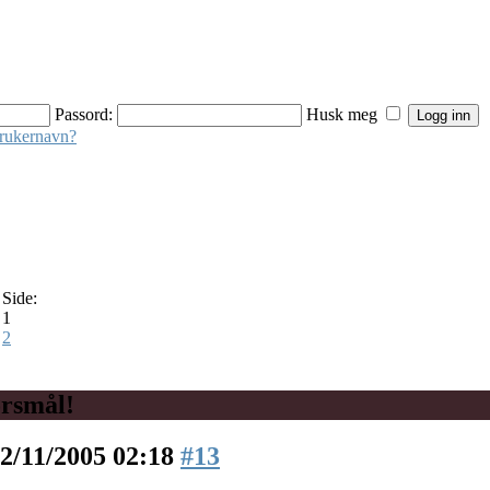
Passord:
Husk meg
brukernavn?
Side:
1
2
rsmål!
2/11/2005 02:18
#13