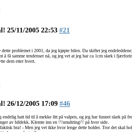
r
ål!
25/11/2005 22:53
#21
 dette problemet i 2001, da jeg kjøpte bilen. Da skiftet jeg endeleddene
t å få samme tendenser nå, og jeg vet at jeg har ca 1cm slark i fjærfori
tte dem etter hvert.
r
ål!
26/12/2005 17:09
#46
 endelig hatt tid til å mekke litt på valpen, og jeg har funnet slark på fr
nger av bildekk. Klemte inn en \'\'smultring\'\' på hver side.
 faktisk bra! - Men jeg vet ikke hvor lenge dette holder. Tror det skal ho