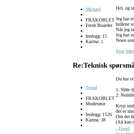
Hei, og ta
Michael
Jeg har e
FRAKOBLET
hullene so
Fresh Boarder
Når jeg ta
Jeg har sv
Innlegg: 15
Noen som 
Karma: 1
Svar
Site
Re:Teknisk spørsm
Du har et 
Trond
1: Slitte 
2: Nedsli
FRAKOBLET
Moderator
Kryp under
det er sla
Innlegg: 1526
Om det ik
Karma: 38
(Alt kan e
..
Trond
Svar
Site