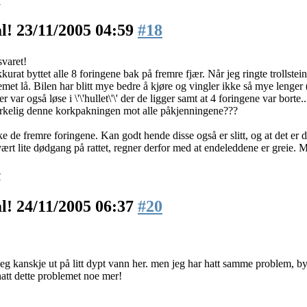
ål!
23/11/2005 04:59
#18
svaret!
kurat byttet alle 8 foringene bak på fremre fjær. Når jeg ringte trollstein
met lå. Bilen har blitt mye bedre å kjøre og vingler ikke så mye lenger (f
r var også løse i \'\'hullet\'\' der de ligger samt at 4 foringene var borte.
rkelig denne korkpakningen mot alle påkjenningene???
ke de fremre foringene. Kan godt hende disse også er slitt, og at det er 
vært lite dødgang på rattet, regner derfor med at endeleddene er greie. M
r
ål!
24/11/2005 06:37
#20
g kanskje ut på litt dypt vann her. men jeg har hatt samme problem, byt
hatt dette problemet noe mer!