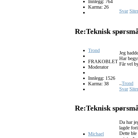
Innlegg: 764
Karma: 26
Svar
Site
Re:Teknisk spørsm
Trond
Jeg hadde
Har begyn
FRAKOBLET
Får vel by
Moderator
Innlegg: 1526
..
Trond
Karma: 38
Svar
Site
Re:Teknisk spørsm
Da har jeg
lagde fori
Dette ble
Michael