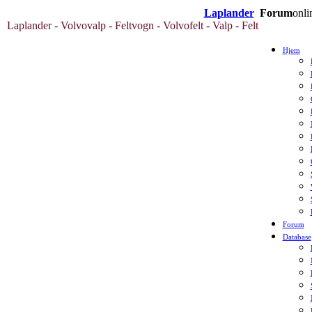
Laplander
Forum
onli
Laplander - Volvovalp - Feltvogn - Volvofelt - Valp - Felt
Hjem
Forum
Database