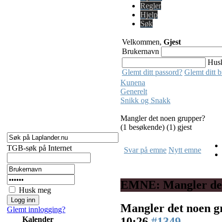
Regler
Hjelp
Søk
Velkommen,
Gjest
Brukernavn
Hus
Glemt ditt passord?
Glemt ditt 
Kunena
Generelt
Snikk og Snakk
Mangler det noen grupper?
(1 besøkende) (1) gjest
TGB-søk på Internet
Svar på emne
Nytt emne
EMNE: Mangler det
Husk meg
Mangler det noen 
Glemt innlogging?
10:26
#1349
Kalender