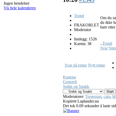
Ingen hendelser
Vis hele kalenderen
Trond
Om du sav
du ikke h
FRAKOBLET
bare etter
Moderator
Innlegg: 1526
..
Trond
Karma: 38
Svar
Site
Svar på emne
Nytt emne
Kunena
Generelt
Snikk og Snakk
Moderatorer:
Torgersen
,
cato
,
hh
Kopirett Laplander.nu
Det tok 0.09 sekunder å laste si