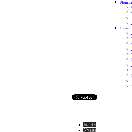
Uformelt
Linker
Indeks
Nyeste