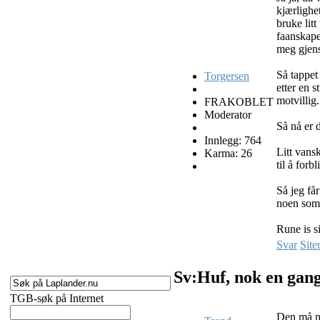
kjærlighe
bruke litt
faanskape
meg gjens
Så tappet
Torgersen
etter en 
motvillig.
FRAKOBLET
Moderator
Så nå er 
Innlegg: 764
Litt vans
Karma: 26
til å for
Så jeg får
noen som 
Rune is s
Svar
Site
Sv:Huf, nok en gan
TGB-søk på Internet
Den må no