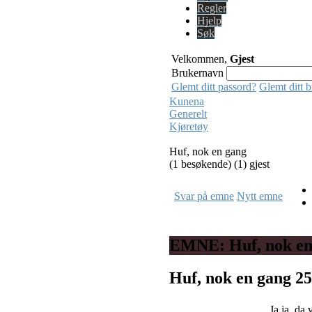
Regler
Hjelp
Søk
Velkommen,
Gjest
Brukernavn
Glemt ditt passord?
Glemt ditt 
Kunena
Generelt
Kjøretøy
Huf, nok en gang
(1 besøkende) (1) gjest
Svar på emne
Nytt emne
EMNE: Huf, nok en
Huf, nok en gang
25
Ja ja, da 