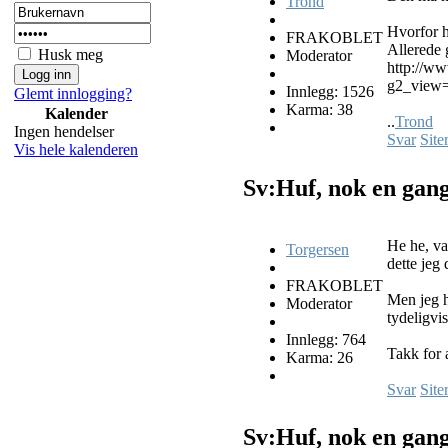
Trond
Hvorfor h
FRAKOBLET
Allerede 
Husk meg
Moderator
http://ww
g2_view
Innlegg: 1526
Glemt innlogging?
Karma: 38
Kalender
..
Trond
Ingen hendelser
Svar
Site
Vis hele kalenderen
Sv:Huf, nok en gan
He he, va
Torgersen
dette jeg 
FRAKOBLET
Men jeg h
Moderator
tydeligvi
Innlegg: 764
Takk for 
Karma: 26
Svar
Site
Sv:Huf, nok en gan