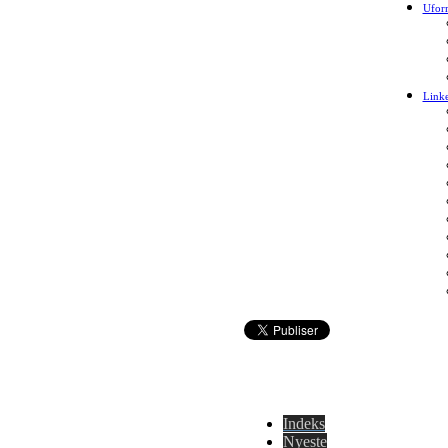
Ufor
Link
Indeks
Nyeste