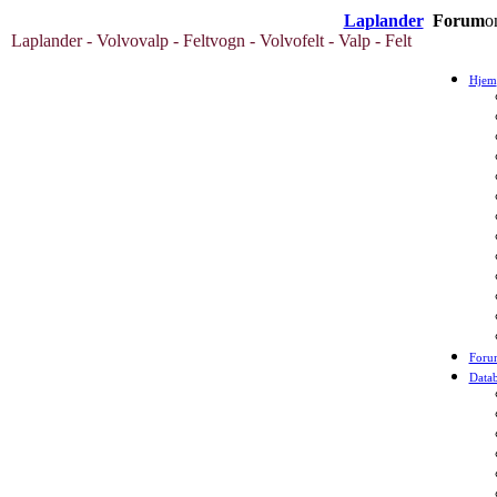
Laplander
Forum
o
Laplander - Volvovalp - Feltvogn - Volvofelt - Valp - Felt
Hjem
Foru
Data