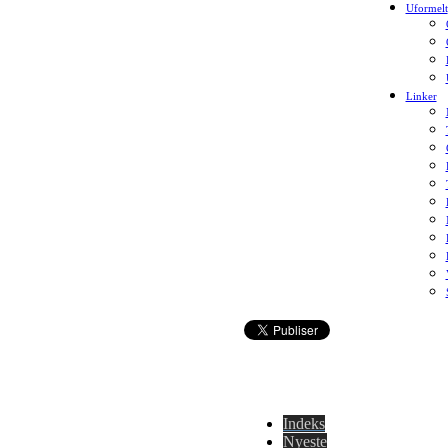
Uformelt
Linker
Indeks
Nyeste