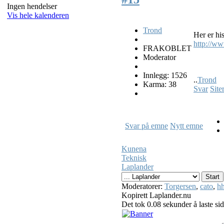
Ingen hendelser
Vis hele kalenderen
Trond
Her er hi
http://ww
FRAKOBLET
Moderator
Innlegg: 1526
..
Trond
Karma: 38
Svar
Site
Svar på emne
Nytt emne
Kunena
Teknisk
Laplander
Moderatorer:
Torgersen
,
cato
,
hh
Kopirett Laplander.nu
Det tok 0.08 sekunder å laste si