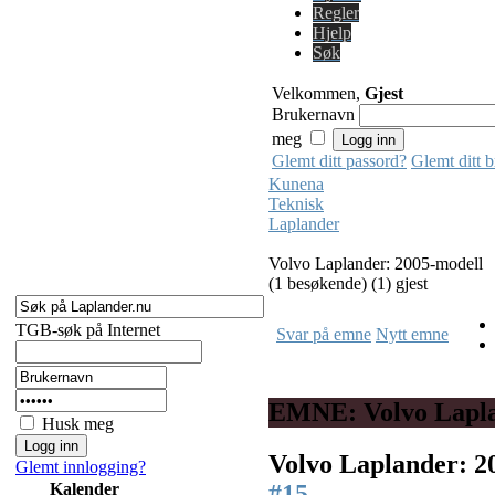
Regler
Hjelp
Søk
Velkommen,
Gjest
Brukernavn
meg
Glemt ditt passord?
Glemt ditt 
Kunena
Teknisk
Laplander
Volvo Laplander: 2005-modell
(1 besøkende) (1) gjest
TGB-søk på Internet
Svar på emne
Nytt emne
EMNE: Volvo Lapla
Husk meg
Volvo Laplander: 2
Glemt innlogging?
#15
Kalender