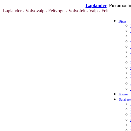
Laplander
Forum
onli
Laplander - Volvovalp - Feltvogn - Volvofelt - Valp - Felt
Hjem
Forum
Database