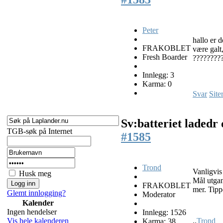
Peter
hallo er 
FRAKOBLET
være galt
Fresh Boarder
?????????
Innlegg: 3
Karma: 0
Svar
Site
Sv:batteriet ladedr
TGB-søk på Internet
#1585
Trond
Vanligvis 
Husk meg
Mål utgan
FRAKOBLET
mer. Tippe
Glemt innlogging?
Moderator
Kalender
Ingen hendelser
Innlegg: 1526
..
Trond
Vis hele kalenderen
Karma: 38