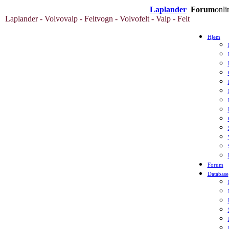
Laplander
Forum
onli
Laplander - Volvovalp - Feltvogn - Volvofelt - Valp - Felt
Hjem
Forum
Database