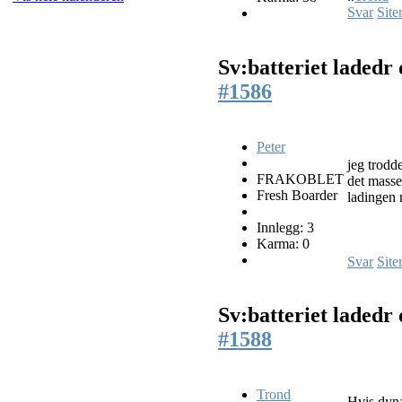
Svar
Site
Sv:batteriet ladedr
#1586
Peter
jeg trodde
FRAKOBLET
det masse
Fresh Boarder
ladingen 
Innlegg: 3
Karma: 0
Svar
Site
Sv:batteriet ladedr
#1588
Trond
Hvis dyna