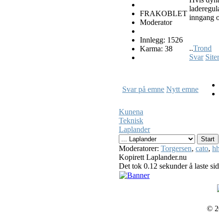
laderegul
FRAKOBLET
inngang o
Moderator
Innlegg: 1526
..
Trond
Karma: 38
Svar
Site
Svar på emne
Nytt emne
Kunena
Teknisk
Laplander
Moderatorer:
Torgersen
,
cato
,
hh
Kopirett Laplander.nu
Det tok 0.12 sekunder å laste si
© 2