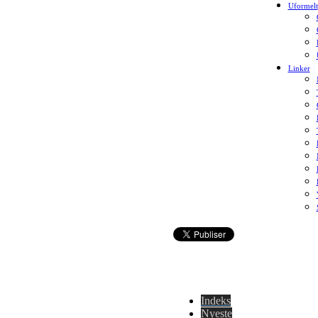
Uformelt
Linker
Indeks
Nyeste