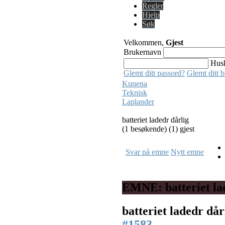
Regler
Hjelp
Søk
Velkommen,
Gjest
Brukernavn
Hus
Glemt ditt passord?
Glemt ditt 
Kunena
Teknisk
Laplander
batteriet ladedr dårlig
(1 besøkende) (1) gjest
Svar på emne
Nytt emne
EMNE: batteriet la
batteriet ladedr då
#1583