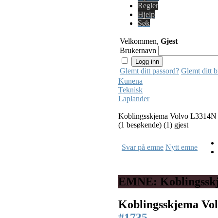
Regler
Hjelp
Søk
Velkommen,
Gjest
Brukernavn
Glemt ditt passord?
Glemt ditt 
Kunena
Teknisk
Laplander
Koblingsskjema Volvo L3314N
(1 besøkende) (1) gjest
Svar på emne
Nytt emne
EMNE: Koblingssk
Koblingsskjema Vo
#1735