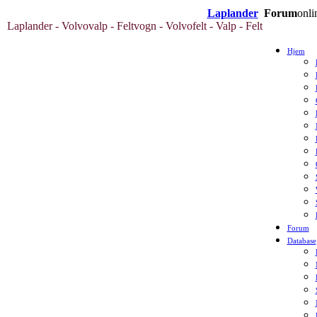
Laplander
Forum
onli
Laplander - Volvovalp - Feltvogn - Volvofelt - Valp - Felt
Hjem
Forum
Database