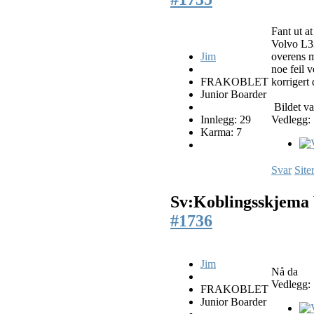
Fant ut at
Volvo L3
Jim
overens 
noe feil v
FRAKOBLET
korrigert 
Junior Boarder
Bildet var
Innlegg: 29
Vedlegg:
Karma: 7
Svar
Site
Sv:Koblingsskjema
#1736
Jim
Nå da
Vedlegg:
FRAKOBLET
Junior Boarder