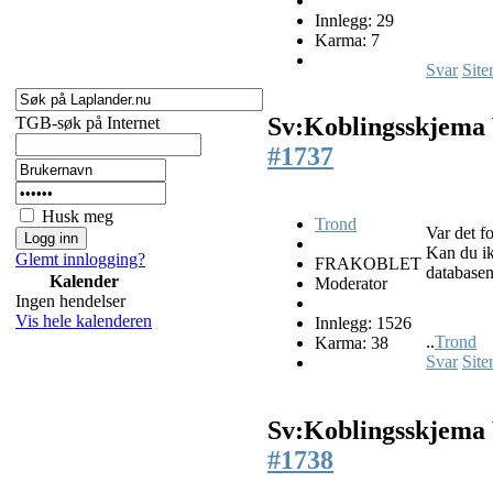
Innlegg: 29
Karma: 7
Svar
Site
Sv:Koblingsskjema
TGB-søk på Internet
#1737
Husk meg
Trond
Var det fo
Kan du ik
Glemt innlogging?
FRAKOBLET
databasen
Kalender
Moderator
Ingen hendelser
Vis hele kalenderen
Innlegg: 1526
..
Trond
Karma: 38
Svar
Site
Sv:Koblingsskjema
#1738