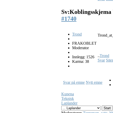
Sv:Koblingsskjema
#1740
Trond
Trond_at_
FRAKOBLET
Moderator
..
Trond
Innlegg: 1526
Svar
Site
Karma: 38
Svar på emne
Nytt emne
Kunena
Teknisk
Laplander
Moderatorer:
Torgersen
,
cato
,
hh