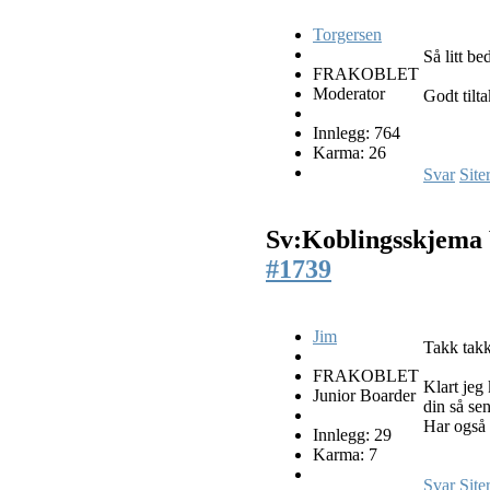
Torgersen
Så litt be
FRAKOBLET
Moderator
Godt tilt
Innlegg: 764
Karma: 26
Svar
Site
Sv:Koblingsskjema
#1739
Jim
Takk takk
FRAKOBLET
Klart jeg
Junior Boarder
din så se
Har også 
Innlegg: 29
Karma: 7
Svar
Site