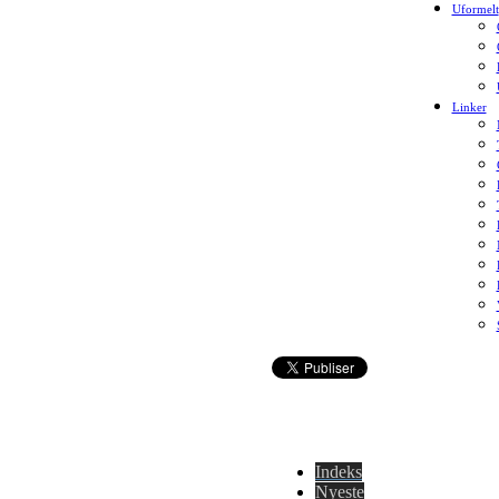
Uformelt
Linker
Indeks
Nyeste