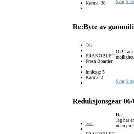
Svar
Site
Karma: 38
Re:Byte av gummili
Ola
Ok! Tackar
FRAKOBLET
möjlighete
Fresh Boarder
Innlegg: 5
Karma: 2
Svar
Site
Reduksjonsgear
06/
Hei.
Jeg har en
ivan
noen probl