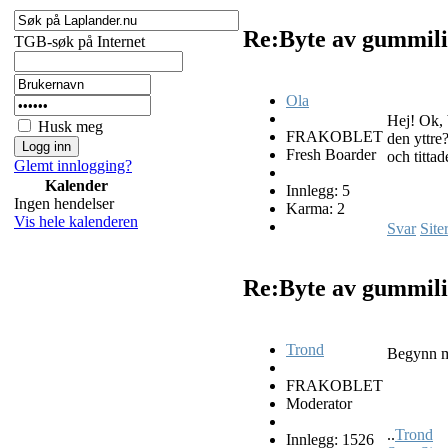
Re:Byte av gummili
TGB-søk på Internet
Ola
Hej! Ok, b
Husk meg
FRAKOBLET
den yttre?
Fresh Boarder
och tittad
Glemt innlogging?
Kalender
Innlegg: 5
Ingen hendelser
Karma: 2
Vis hele kalenderen
Svar
Site
Re:Byte av gummili
Trond
Begynn med
FRAKOBLET
Moderator
..
Trond
Innlegg: 1526