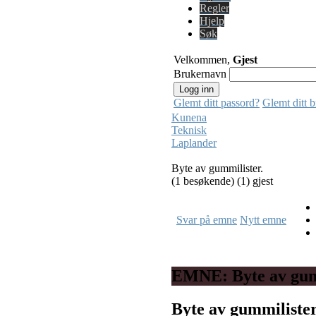
Regler
Hjelp
Søk
Velkommen,
Gjest
Brukernavn
Glemt ditt passord?
Glemt ditt 
Kunena
Teknisk
Laplander
Byte av gummilister.
(1 besøkende) (1) gjest
Svar på emne
Nytt emne
EMNE: Byte av gum
Byte av gummiliste