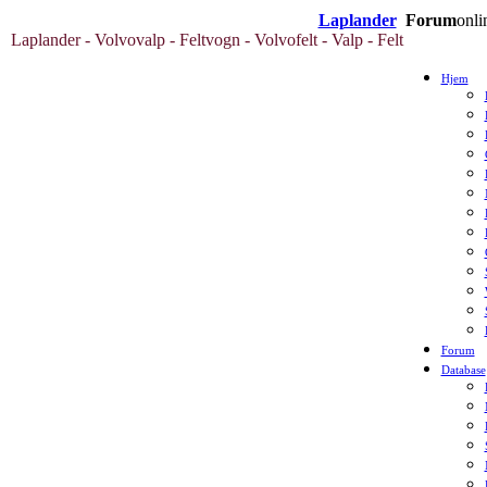
Laplander
Forum
onli
Laplander - Volvovalp - Feltvogn - Volvofelt - Valp - Felt
Hjem
Forum
Database