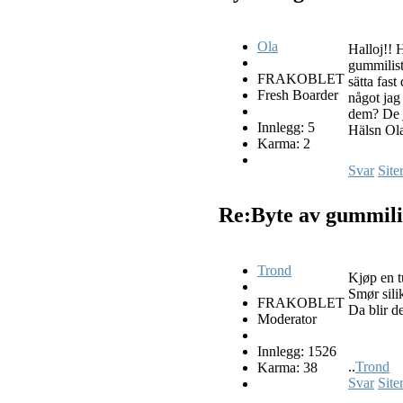
Ola
Halloj!! 
gummilist
FRAKOBLET
sätta fas
Fresh Boarder
något jag
dem? De j
Innlegg: 5
Hälsn Ol
Karma: 2
Svar
Site
Re:Byte av gummili
Trond
Kjøp en t
Smør sili
FRAKOBLET
Da blir de
Moderator
Innlegg: 1526
..
Trond
Karma: 38
Svar
Site