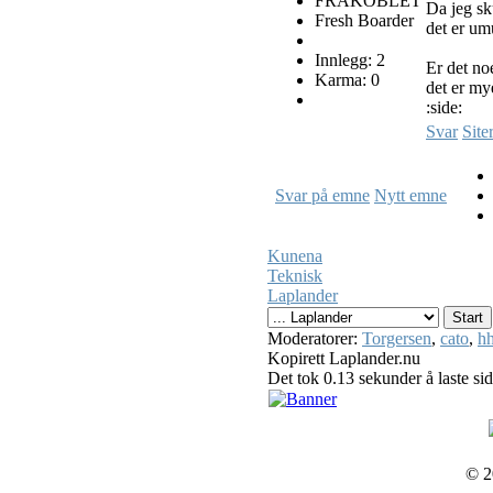
FRAKOBLET
Da jeg sk
Fresh Boarder
det er umu
Innlegg: 2
Er det n
Karma: 0
det er my
:side:
Svar
Site
Svar på emne
Nytt emne
Kunena
Teknisk
Laplander
Moderatorer:
Torgersen
,
cato
,
hh
Kopirett Laplander.nu
Det tok 0.13 sekunder å laste si
© 2