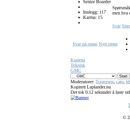
Senior Boarder
Spørsmåle
Innlegg: 117
men hva en
Karma: 15
Svar
Site
Svar på emne
Nytt emne
Kunena
Teknisk
GMC
Moderatorer:
Torgersen
,
cato
,
hh
Kopirett Laplander.nu
Det tok 0.12 sekunder å laste si
© 2