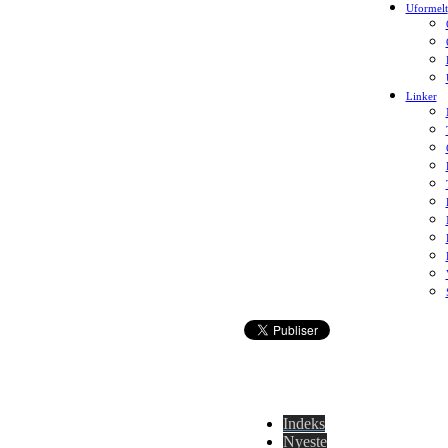
Uformelt
Linker
Indeks
Nyeste