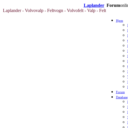
Laplander
Forum
onli
Laplander - Volvovalp - Feltvogn - Volvofelt - Valp - Felt
Hjem
Forum
Database