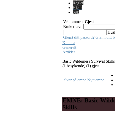
Regler
Hjelp
Søk
Velkommen,
Gjest
Brukernavn
Hus
Glemt ditt passord?
Glemt ditt 
Kunena
Generelt
Artikler
Basic Wilderness Survival Skills
(1 besøkende) (1) gjest
Svar på emne
Nytt emne
EMNE: Basic Wilde
Skills