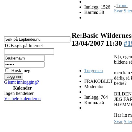
..
Trond
Innlegg: 1526
Svar
Site
Karma: 38
Re:Basic Wilderness
13/04/2007 11:30
#1
TGB-søk på Internet
Nja, egen
bildene så
Husk meg
Torgersen
men kan s
dårlig så 
FRAKOBLET
Glemt innlogging?
bedre?
Moderator
Kalender
Ingen hendelser
BILDEN
Innlegg: 764
Vis hele kalenderen
JEG FÅ
Karma: 26
HJEMM
Har litt 
Svar
Site