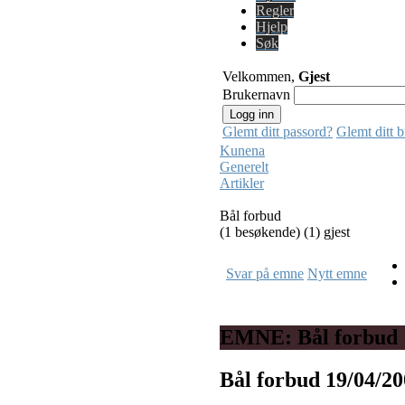
Regler
Hjelp
Søk
Velkommen,
Gjest
Brukernavn
Glemt ditt passord?
Glemt ditt 
Kunena
Generelt
Artikler
Bål forbud
(1 besøkende) (1) gjest
Svar på emne
Nytt emne
EMNE: Bål forbud
Bål forbud
19/04/2