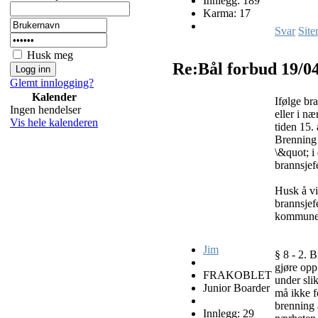
Innlegg: 189
Karma: 17
Svar
Site
Husk meg
Re:Bål forbud
19/0
Glemt innlogging?
Kalender
Ifølge br
Ingen hendelser
eller i n
Vis hele kalenderen
tiden 15. 
Brenning 
\&quot; i
brannsjef
Husk å vi
brannsjefe
kommunens
Jim
§ 8 - 2. B
gjøre opp
FRAKOBLET
under slik
Junior Boarder
må ikke fo
brenning 
Innlegg: 29