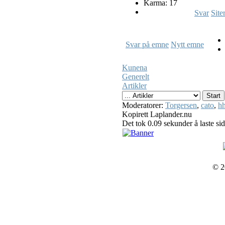
Karma: 17
Svar
Site
Svar på emne
Nytt emne
Kunena
Generelt
Artikler
Moderatorer:
Torgersen
,
cato
,
hh
Kopirett Laplander.nu
Det tok 0.09 sekunder å laste si
© 2