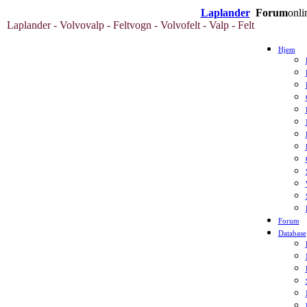
Laplander
Forum
onli
Laplander - Volvovalp - Feltvogn - Volvofelt - Valp - Felt
Hjem
Forum
Database