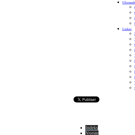
Uformelt
Linker
Indeks
Nyeste