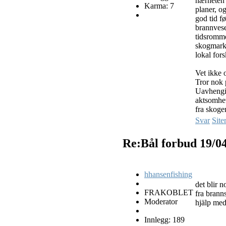
nærheten 
Karma: 7
planer, o
god tid f
brannvese
tidsromme
skogmark
lokal fors
Vet ikke o
Tror nok p
Uavhengig
aktsomhet
fra skoge
Svar
Site
Re:Bål forbud
19/0
hhansenfishing
det blir n
FRAKOBLET
fra branns
Moderator
hjälp me
Innlegg: 189