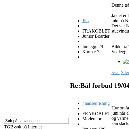
Denne trå
Ja det er 
Jim
min på No
Det var i
FRAKOBLET
stuevindu
Junior Boarder
Innlegg: 29
Bilde fra
Karma: 7
Vedlegg:
Svar
Site
Re:Bål forbud
19/0
hhansenfishing
Hur omfatt
juni när 
FRAKOBLET
og varme 
Moderator
kan släck
TGB-søk på Internet