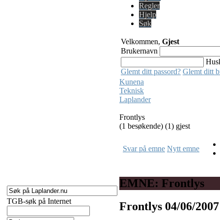
Regler
Hjelp
Søk
Velkommen,
Gjest
Brukernavn
Hus
Glemt ditt passord?
Glemt ditt 
Kunena
Teknisk
Laplander
Frontlys
(1 besøkende) (1) gjest
Svar på emne
Nytt emne
EMNE: Frontlys
TGB-søk på Internet
Frontlys
04/06/2007