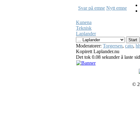
Svar på emne
Nytt emne
Kunena
Teknisk
Laplander
Moderatorer:
Torgersen
,
cato
,
hh
Kopirett Laplander.nu
Det tok 0.08 sekunder å laste si
© 2