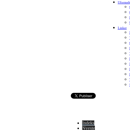
Uformelt
Linker
Indeks
Nyeste