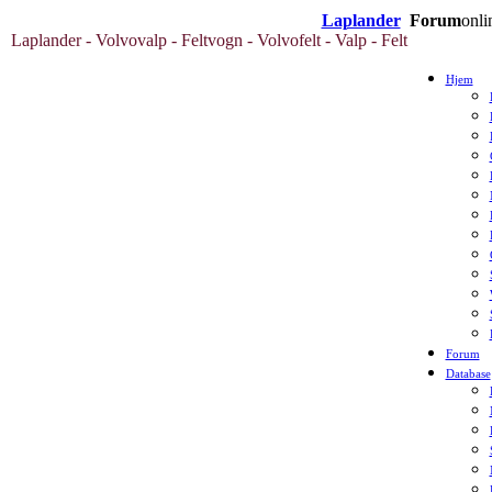
Laplander
Forum
onli
Laplander - Volvovalp - Feltvogn - Volvofelt - Valp - Felt
Hjem
Forum
Database