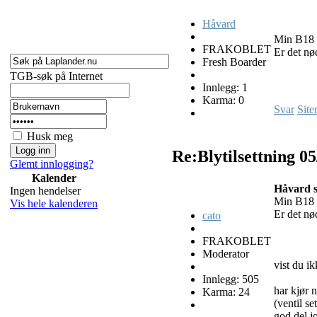
Håvard
Min B18 ha
FRAKOBLET
Er det n
Fresh Boarder
TGB-søk på Internet
Innlegg: 1
Karma: 0
Svar
Site
Husk meg
Re:Blytilsettning
05
Glemt innlogging?
Kalender
Håvard s
Ingen hendelser
Min B18 ha
Vis hele kalenderen
Er det n
cato
FRAKOBLET
Moderator
vist du ik
Innlegg: 505
har kjør 
Karma: 24
(ventil s
god del jo