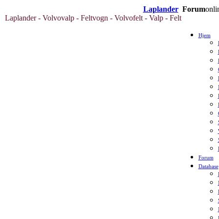
Laplander
Forum
onli
Laplander - Volvovalp - Feltvogn - Volvofelt - Valp - Felt
Hjem
Forum
Database