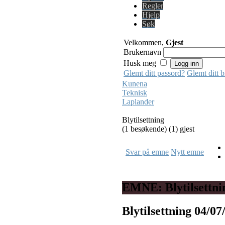
Regler
Hjelp
Søk
Velkommen,
Gjest
Brukernavn
Husk meg
Glemt ditt passord?
Glemt ditt 
Kunena
Teknisk
Laplander
Blytilsettning
(1 besøkende) (1) gjest
Svar på emne
Nytt emne
EMNE: Blytilsettni
Blytilsettning
04/07