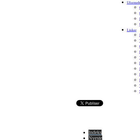
Uformelt
Linker
Indeks
Nyeste