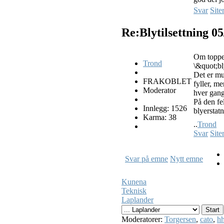
Svar
Site
Re:Blytilsettning
05
Om toppen 
Trond
\&quot;bl
Det er mu
FRAKOBLET
fyller, me
Moderator
hver gang
På den fe
Innlegg: 1526
blyerstat
Karma: 38
..
Trond
Svar
Site
Svar på emne
Nytt emne
Kunena
Teknisk
Laplander
Moderatorer:
Torgersen
,
cato
,
hh