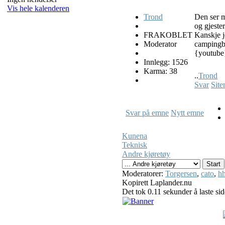
Vis hele kalenderen
Trond
Den ser m
og gjester
FRAKOBLET
Kanskje j
Moderator
campingb
{youtub
Innlegg: 1526
Karma: 38
..
Trond
Svar
Site
Svar på emne
Nytt emne
Kunena
Teknisk
Andre kjøretøy
Moderatorer:
Torgersen
,
cato
,
hh
Kopirett Laplander.nu
Det tok 0.11 sekunder å laste si