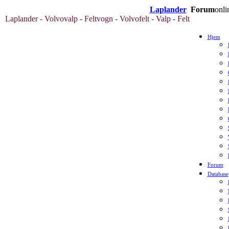
Laplander
Forum
onli
Laplander - Volvovalp - Feltvogn - Volvofelt - Valp - Felt
Hjem
Forum
Database