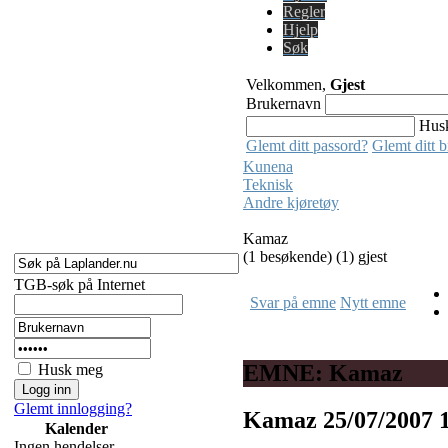
Regler
Hjelp
Søk
Velkommen,
Gjest
Brukernavn
Hus
Glemt ditt passord?
Glemt ditt 
Kunena
Teknisk
Andre kjøretøy
Kamaz
(1 besøkende) (1) gjest
TGB-søk på Internet
Svar på emne
Nytt emne
EMNE: Kamaz
Husk meg
Glemt innlogging?
Kamaz
25/07/2007 
Kalender
Ingen hendelser