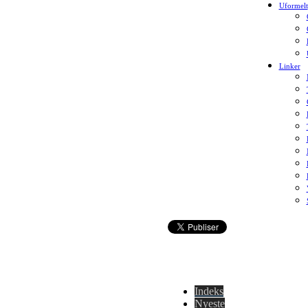
Uformelt
Linker
Indeks
Nyeste