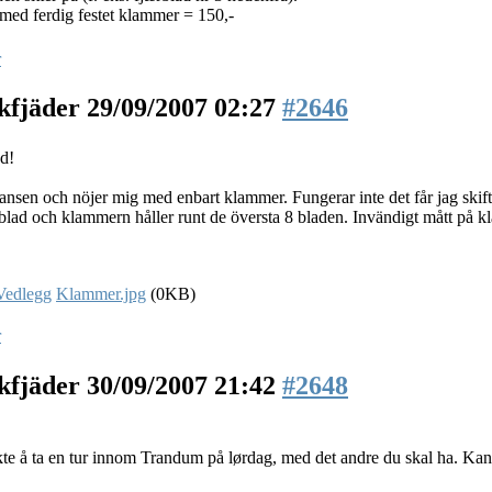
med ferdig festet klammer = 150,-
r
kfjäder
29/09/2007 02:27
#2646
d!
hansen och nöjer mig med enbart klammer. Fungerar inte det får jag skift
 blad och klammern håller runt de översta 8 bladen. Invändigt mått på 
Klammer.jpg
(0KB)
r
kfjäder
30/09/2007 21:42
#2648
e å ta en tur innom Trandum på lørdag, med det andre du skal ha. Kan