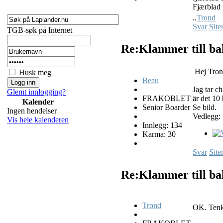
Fjærblad 
..
Trond
Svar
Site
TGB-søk på Internet
Re:Klammer till ba
Hej Tron
Husk meg
Beau
Jag tar c
Glemt innlogging?
FRAKOBLET
är det 10
Kalender
Senior Boarder
Se bild.
Ingen hendelser
Vedlegg:
Vis hele kalenderen
Innlegg: 134
Karma: 30
Svar
Site
Re:Klammer till ba
Trond
OK. Tenkt