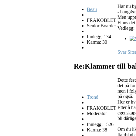
Har nu by
Beau
- bang\&q
Men upptä
FRAKOBLET
Finns det
Senior Boarder
Vedlegg:
Innlegg: 134
Karma: 30
Svar
Site
Re:Klammer till ba
Dette fest
det på fo
men i føl
på også.
Trond
Her er hv
Etter å ha
FRAKOBLET
egenskapen
Moderator
bli dårlig
Innlegg: 1526
Om du lik
Karma: 38
fjærblad d