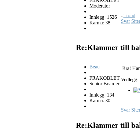
FRAKOBLET
Moderator
..
Trond
Innlegg: 1526
Svar
Site
Karma: 38
Re:Klammer till ba
Beau
Bra! Har 
FRAKOBLET
Vedlegg:
Senior Boarder
Innlegg: 134
Karma: 30
Svar
Site
Re:Klammer till ba