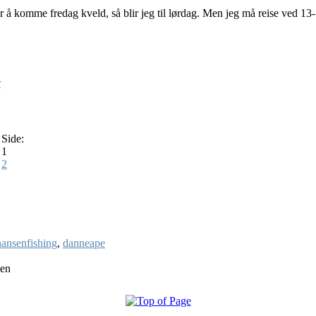
r å komme fredag kveld, så blir jeg til lørdag. Men jeg må reise ved 13-
r
Side:
1
2
ansenfishing
,
danneape
den