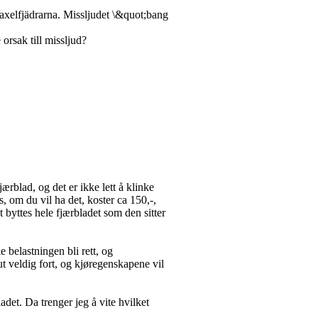
maxelfjädrarna. Missljudet \&quot;bang
orsak till missljud?
jærblad, og det er ikke lett å klinke
, om du vil ha det, koster ca 150,-,
 byttes hele fjærbladet som den sitter
ke belastningen bli rett, og
 ut veldig fort, og kjøregenskapene vil
adet. Da trenger jeg å vite hvilket