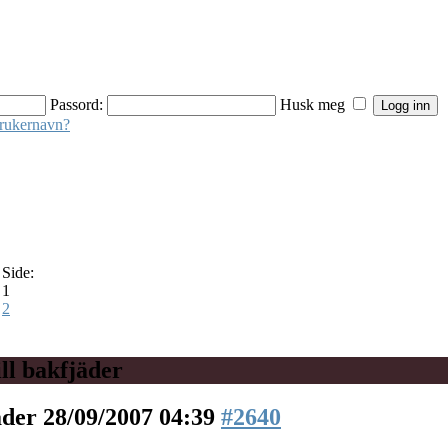
Passord:
Husk meg
brukernavn?
Side:
1
2
l bakfjäder
äder
28/09/2007 04:39
#2640