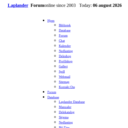
Laplander
Forum
online since 2003 Today:
06 august 2026
Hjem
Bibliotek
Database
Forum
Chat
Kalender
Nedlasting
Deleshop
Profilshop
Galleri
Spill
Webmail
Sitemap
Kontakt Oss
Forum
Database
Laplander Database
Manualer
Delekatalog
Skjema
Nedlasting
Bil-Tips