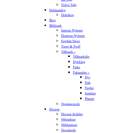
Volvo Valp
Delekatalog
Deleshop
Blog
Bibliotek
Interne Nyheter
Eksterne Nyheter
English News
Turer & Treff
Villmark »
Villmarksliv
Dykking
Fiske
Faktasider »
Dyr
Fisk
Fugler
Insekter
Planter
Oppslagsverk
Diverse
Diverse Artikler
Websidene
Webkamera
Newsfeeds