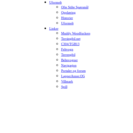
Uformelt
Ofte Stilte Spørsmål
Opplæring
Historier
Uformelt
Linker
Muddy Woodfuckers
Terrängbil.net
C304/TGB13
Feltvogn
Terrengbil
Beltevogner
Navigasjon
Portaler og forum
LapperAnner.OG
Villmark
Spill