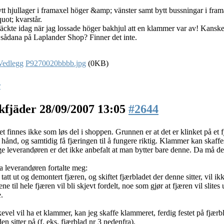
tt hjullager i framaxel höger &amp; vänster samt bytt bussningar i fra
uot; kvarstår.
ckte idag när jag lossade höger bakhjul att en klammer var av! Kanske 
 sådana på Laplander Shop? Finner det inte.
P9270020bbbb.jpg
(0KB)
r
kfjäder
28/09/2007 13:05
#2644
et finnes ikke som løs del i shoppen. Grunnen er at det er klinket på et f
r hånd, og samtidig få fjæringen til å fungere riktig. Klammer kan skaffes
ge leverandøren er det ikke anbefalt at man bytter bare denne. Da må det
a leverandøren fortalte meg:
 tatt ut og demontert fjæren, og skiftet fjærbladet der denne sitter, vil ik
e til hele fjæren vil bli skjevt fordelt, noe som gjør at fjæren vil slites
e.
evel vil ha et klammer, kan jeg skaffe klammeret, ferdig festet på fjærbl
en sitter på (f. eks. fjærblad nr 3 nedenfra).