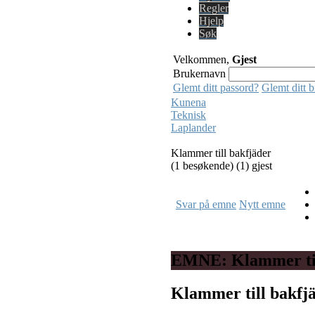
Regler
Hjelp
Søk
Velkommen,
Gjest
Brukernavn
Glemt ditt passord?
Glemt ditt 
Kunena
Teknisk
Laplander
Klammer till bakfjäder
(1 besøkende) (1) gjest
Svar på emne
Nytt emne
EMNE: Klammer til
Klammer till bakfj