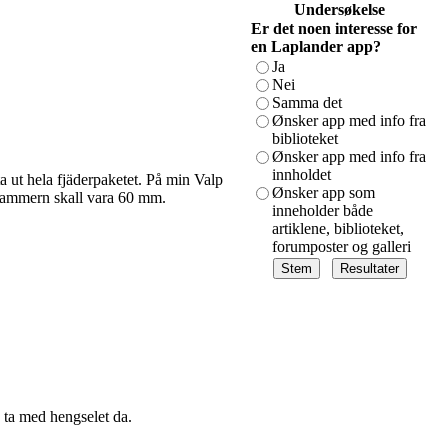
Undersøkelse
Er det noen interesse for
en Laplander app?
Ja
Nei
Samma det
Ønsker app med info fra
biblioteket
Ønsker app med info fra
innholdet
a ut hela fjäderpaketet. På min Valp
Ønsker app som
klammern skall vara 60 mm.
inneholder både
artiklene, biblioteket,
forumposter og galleri
 ta med hengselet da.